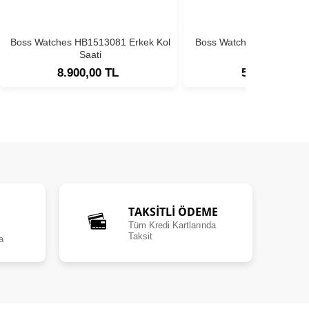
Boss Watches HB1513081 Erkek Kol
Boss Watches HB1513180
Saati
Saati
8.900,00 TL
5.900,00 TL
TAKSİTLİ ÖDEME
Tüm Kredi Kartlarında
Taksit
a