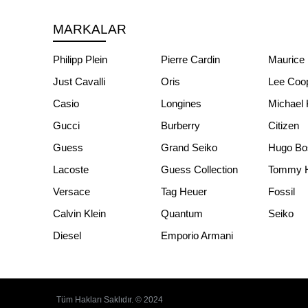
MARKALAR
Philipp Plein
Pierre Cardin
Maurice 
Just Cavalli
Oris
Lee Coo
Casio
Longines
Michael 
Gucci
Burberry
Citizen
Guess
Grand Seiko
Hugo Bo
Lacoste
Guess Collection
Tommy Hi
Versace
Tag Heuer
Fossil
Calvin Klein
Quantum
Seiko
Diesel
Emporio Armani
Tüm Hakları Saklıdır. © 2024