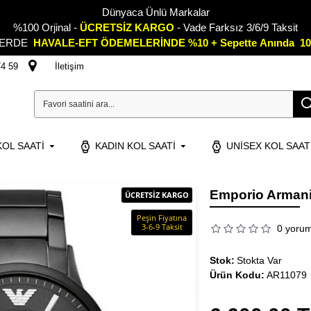
Dünyaca Ünlü Markalar
%100 Orjinal -
ÜCRETSİZ KARGO
- Vade Farksız 3/6/9 Taksit
LERDE
HAVALE-EFT ÖDEMELERİNDE %10 + Sepette
A
nında 10
74 59
İletişim
OL SAATI
KADIN KOL SAATI
UNISEX KOL SAAT
Emporio Armani
ÜCRETSİZ KARGO
Peşin Fiyatına
3-6-9 Taksit
0 yoru
Stok:
Stokta Var
Ürün Kodu:
AR11079