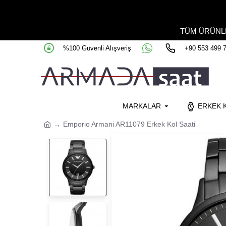
TÜM ÜRÜN
%100 Güvenli Alışveriş
+90 553 499 
MARKALAR
ERKEK K
Emporio Armani AR11079 Erkek Kol Saati