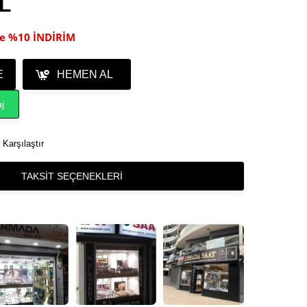
TL
ile %10 İNDİRİM
E
HEMEN AL
j
Karşılaştır
TAKSIT SEÇENEKLERI