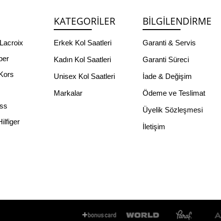
KATEGORILER
BILGILENDIRME
Lacroix
Erkek Kol Saatleri
Garanti & Servis
per
Kadın Kol Saatleri
Garanti Süreci
Kors
Unisex Kol Saatleri
İade & Değişim
Markalar
Ödeme ve Teslimat
ss
Üyelik Sözleşmesi
lfiger
İletişim