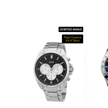
ÜCRETSİZ KARGO
Peşin Fiyatına
3-6-9 Taksit