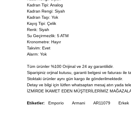
Kadran Tipi: Analog
Kadran Rengi: Siyah
Kadran Taşı: Yok
Kayış Tipi: Çelik
Renk: Siyah
Su Geçirmezlik: 5 ATM
Kronometre: Hayır
Takvim: Evet
Alarm: Yok
Tüm ürünler %100 Orijinal ve 24 ay garantilidir.
Siparişiniz orjinal kutusu, garanti belgesi ve faturası ile t
Stoktaki ürünler aynı gün kargo ile gönderilmektedir.
Detay ve bilgi için lütfen whatsaptan mesaj atın yada telef
İZMİRDE İKAMET EDEN MÜŞTERİLERİMİZ MAĞAZALA
Etiketler:
Emporio
Armani
AR11079
Erkek