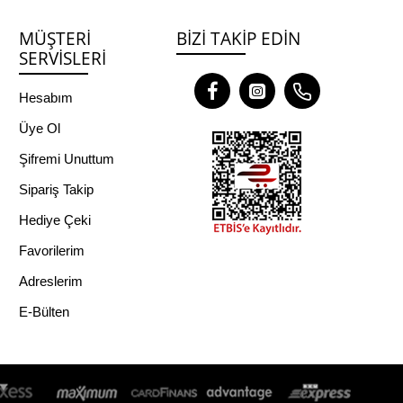
MÜŞTERI
BIZI TAKIP EDIN
SERVISLERI
Hesabım
Üye Ol
Şifremi Unuttum
Sipariş Takip
Hediye Çeki
Favorilerim
Adreslerim
E-Bülten