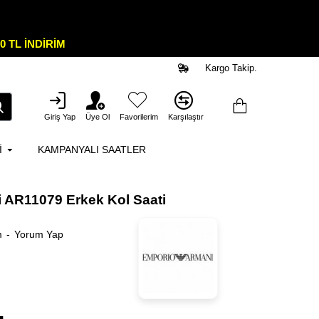
0 TL İNDİRİM
Kargo Takip.
Giriş Yap
Üye Ol
Favorilerim
Karşılaştır
I
KAMPANYALI SAATLER
 AR11079 Erkek Kol Saati
m
-
Yorum Yap