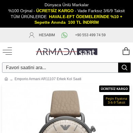
Dünyaca Ünlü Markalar
%100 Orjinal -
ÜCRETSİZ KARGO
- Vade Farksız 3/6/9 Taksit
TÜM ÜRÜNLERDE
HAVALE-EFT ÖDEMELERİNDE %10 +
Sepette
A
nında 100 TL İNDİRİM
HESABIM
+90 553 499 74 59
Emporio Armani AR11107 Erkek Kol Saati
ÜCRETSİZ KARGO
Peşin Fiyatına
3-6-9 Taksit