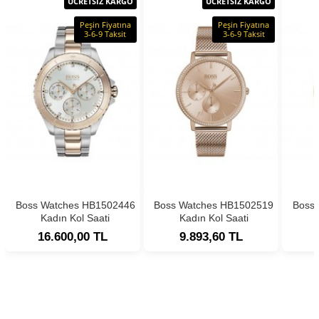
ÜCRETSİZ KARGO
ÜCRETSİZ KARGO
Peşin Fiyatına
Peşin Fiyatına
3-6-9 Taksit
3-6-9 Taksit
Boss Watches HB1502446
Boss Watches HB1502519
Boss
Kadın Kol Saati
Kadın Kol Saati
16.600,00 TL
9.893,60 TL