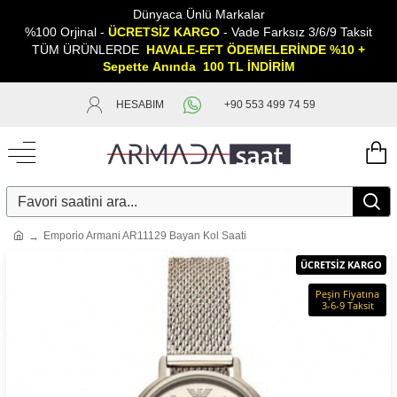
Dünyaca Ünlü Markalar
%100 Orjinal -
ÜCRETSİZ KARGO
- Vade Farksız 3/6/9 Taksit
TÜM ÜRÜNLERDE
HAVALE-EFT ÖDEMELERİNDE %10 +
Sepette
A
nında 100 TL İNDİRİM
HESABIM
+90 553 499 74 59
Emporio Armani AR11129 Bayan Kol Saati
ÜCRETSİZ KARGO
Peşin Fiyatına
3-6-9 Taksit