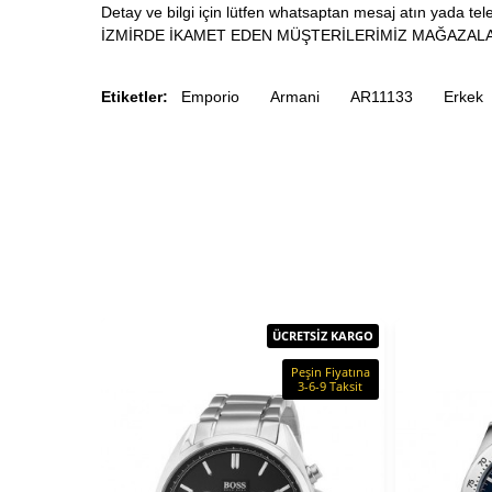
Detay ve bilgi için lütfen whatsaptan mesaj atın yada tele
İZMİRDE İKAMET EDEN MÜŞTERİLERİMİZ MAĞAZALA
Etiketler:
Emporio
Armani
AR11133
Erkek
ÜCRETSİZ KARGO
Peşin Fiyatına
3-6-9 Taksit