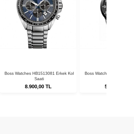
Boss Watches HB1513081 Erkek Kol
Boss Watches HB1513180
Saati
Saati
8.900,00 TL
5.900,00 TL