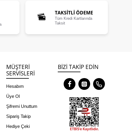
TAKSİTLİ ÖDEME
Tüm Kredi Kartlarında
Taksit
a
MÜŞTERI
BIZI TAKIP EDIN
SERVISLERI
Hesabım
Üye Ol
Şifremi Unuttum
Sipariş Takip
Hediye Çeki