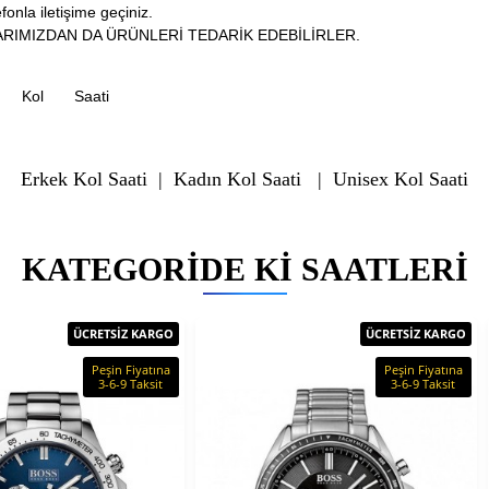
fonla iletişime geçiniz.
RIMIZDAN DA ÜRÜNLERİ TEDARİK EDEBİLİRLER.
Kol
Saati
Erkek Kol Saati
|
Kadın Kol Saati
|
Unisex Kol Saati
KATEGORIDE KI SAATLERI
ÜCRETSİZ KARGO
ÜCRETSİZ KARGO
Peşin Fiyatına
Peşin Fiyatına
3-6-9 Taksit
3-6-9 Taksit