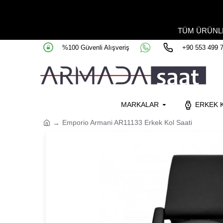
TÜM ÜRÜN
%100 Güvenli Alışveriş
+90 553 499 
MARKALAR
ERKEK K
Emporio Armani AR11133 Erkek Kol Saati