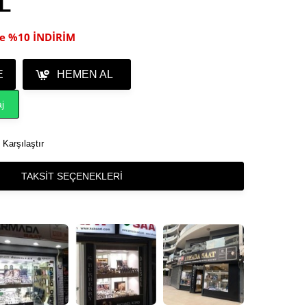
TL
ile %10 İNDİRİM
E
HEMEN AL
j
Karşılaştır
TAKSIT SEÇENEKLERI