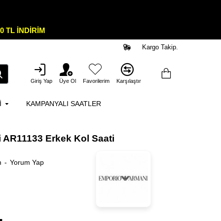
0 TL İNDİRİM
Kargo Takip.
Giriş Yap
Üye Ol
Favorilerim
Karşılaştır
I
KAMPANYALI SAATLER
 AR11133 Erkek Kol Saati
m
-
Yorum Yap