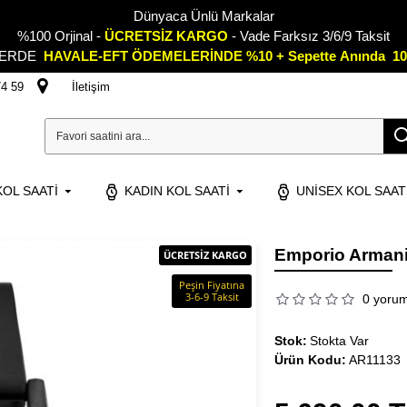
Dünyaca Ünlü Markalar
%100 Orjinal -
ÜCRETSİZ KARGO
- Vade Farksız 3/6/9 Taksit
LERDE
HAVALE-EFT ÖDEMELERİNDE %10 + Sepette
A
nında 10
74 59
İletişim
OL SAATI
KADIN KOL SAATI
UNISEX KOL SAAT
Emporio Armani
ÜCRETSİZ KARGO
Peşin Fiyatına
3-6-9 Taksit
0 yoru
Stok:
Stokta Var
Ürün Kodu:
AR11133