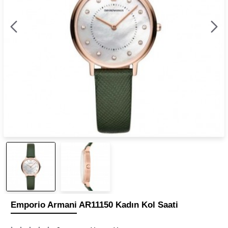
Emporio Armani AR11150 Kadın Kol Saati