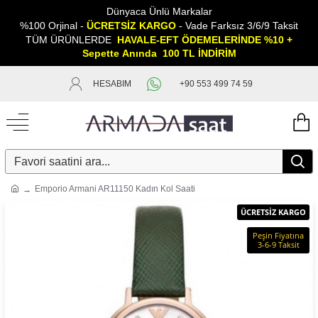
Dünyaca Ünlü Markalar
%100 Orjinal -
ÜCRETSİZ KARGO
- Vade Farksız 3/6/9 Taksit
TÜM ÜRÜNLERDE
HAVALE-EFT ÖDEMELERİNDE %10 +
Sepette
A
nında 100 TL İNDİRİM
HESABIM
+90 553 499 74 59
Emporio Armani AR11150 Kadın Kol Saati
ÜCRETSİZ KARGO
Peşin Fiyatına
3-6-9 Taksit