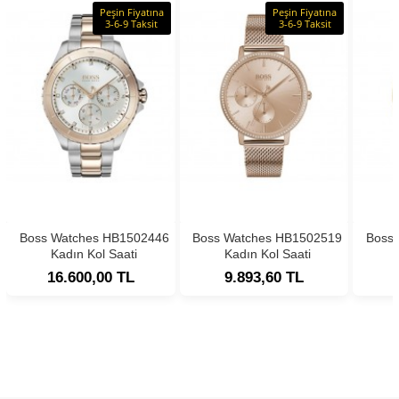
Peşin Fiyatına
Peşin Fiyatına
3-6-9 Taksit
3-6-9 Taksit
Boss Watches HB1502446
Boss Watches HB1502519
Boss
Kadın Kol Saati
Kadın Kol Saati
16.600,00 TL
9.893,60 TL