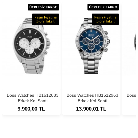
ÜCRETSİZ KARGO
ÜCRETSİZ KARGO
Peşin Fiyatına
Peşin Fiyatına
3-6-9 Taksit
3-6-9 Taksit
Boss Watches HB1512883
Boss Watches HB1512963
Boss
Erkek Kol Saati
Erkek Kol Saati
9.900,00 TL
13.900,01 TL