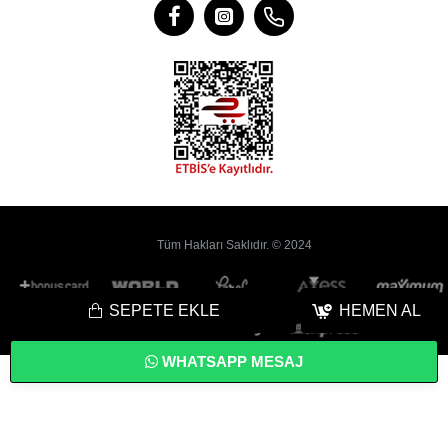
Tüm Hakları Saklıdır. © 2024
SEPETE EKLE
HEMEN AL
WHATSAPP MESAJ
Bu
Web Sitesi
Yoyobi
® Gelişmiş
E-Ticaret
sistemleri ile hazırlanmıştır.