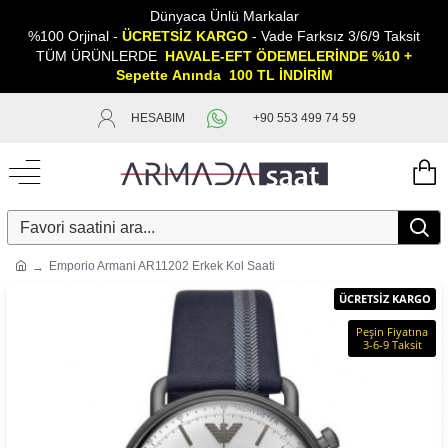
Dünyaca Ünlü Markalar
%100 Orjinal -
ÜCRETSİZ KARGO
- Vade Farksız 3/6/9 Taksit
TÜM ÜRÜNLERDE
HAVALE-EFT ÖDEMELERİNDE %10 +
Sepette
A
nında 100 TL İNDİRİM
HESABIM
+90 553 499 74 59
Emporio Armani AR11202 Erkek Kol Saati
ÜCRETSİZ KARGO
Peşin Fiyatına
3-6-9 Taksit