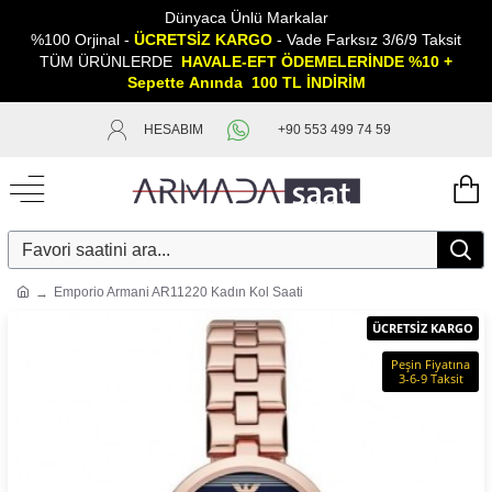
Dünyaca Ünlü Markalar
%100 Orjinal -
ÜCRETSİZ KARGO
- Vade Farksız 3/6/9 Taksit
TÜM ÜRÜNLERDE
HAVALE-EFT ÖDEMELERİNDE %10 +
Sepette
A
nında 100 TL İNDİRİM
HESABIM
+90 553 499 74 59
Emporio Armani AR11220 Kadın Kol Saati
ÜCRETSİZ KARGO
Peşin Fiyatına
3-6-9 Taksit