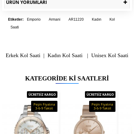
ÜRÜN YORUMLARI
Etiketler:
Emporio
Armani
AR11220
Kadın
Kol
Saati
Erkek Kol Saati
|
Kadın Kol Saati
|
Unisex Kol Saati
KATEGORIDE KI SAATLERI
ÜCRETSİZ KARGO
ÜCRETSİZ KARGO
Peşin Fiyatına
Peşin Fiyatına
3-6-9 Taksit
3-6-9 Taksit