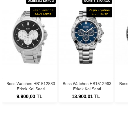
ÜCRETSİZ KARGO
ÜCRETSİZ KARGO
Peşin Fiyatına
Peşin Fiyatına
3-6-9 Taksit
3-6-9 Taksit
Boss Watches HB1512883
Boss Watches HB1512963
Boss
Erkek Kol Saati
Erkek Kol Saati
9.900,00 TL
13.900,01 TL