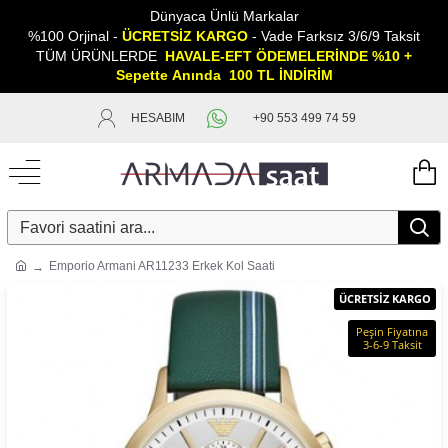
Dünyaca Ünlü Markalar
%100 Orjinal -
ÜCRETSİZ KARGO
- Vade Farksız 3/6/9 Taksit
TÜM ÜRÜNLERDE
HAVALE-EFT ÖDEMELERİNDE %10 +
Sepette
A
nında 100 TL İNDİRİM
HESABIM
+90 553 499 74 59
Emporio Armani AR11233 Erkek Kol Saati
ÜCRETSİZ KARGO
Peşin Fiyatına
3-6-9 Taksit