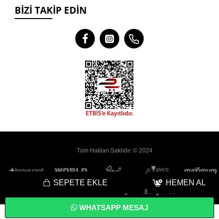
BIZI TAKIP EDIN
Tüm Hakları Saklıdır. © 2024
SEPETE EKLE
HEMEN AL
WHATSAPP MESAJ
Bu
Web Sitesi
Yoyobi
® Gelişmiş
E-Ticaret
sistemleri ile hazırlanmıştır.