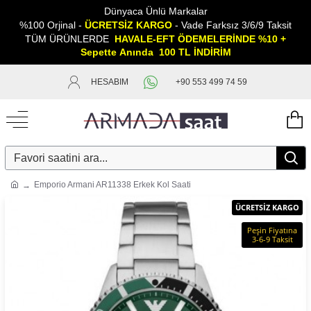
Dünyaca Ünlü Markalar
%100 Orjinal -
ÜCRETSİZ KARGO
- Vade Farksız 3/6/9 Taksit
TÜM ÜRÜNLERDE
HAVALE-EFT ÖDEMELERİNDE %10 +
Sepette
A
nında 100 TL İNDİRİM
HESABIM
+90 553 499 74 59
Emporio Armani AR11338 Erkek Kol Saati
ÜCRETSİZ KARGO
Peşin Fiyatına
3-6-9 Taksit