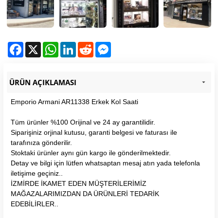
Facebook
X
WhatsApp
LinkedIn
Reddit
Messenger
ÜRÜN AÇIKLAMASI
Emporio Armani AR11338 Erkek Kol Saati
Tüm ürünler %100 Orijinal ve 24 ay garantilidir.
Siparişiniz orjinal kutusu, garanti belgesi ve faturası ile
tarafınıza gönderilir.
Stoktaki ürünler aynı gün kargo ile gönderilmektedir.
Detay ve bilgi için lütfen whatsaptan mesaj atın yada telefonla
iletişime geçiniz..
İZMİRDE İKAMET EDEN MÜŞTERİLERİMİZ
MAĞAZALARIMIZDAN DA ÜRÜNLERİ TEDARİK
EDEBİLİRLER..