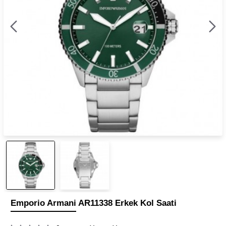
Emporio Armani AR11338 Erkek Kol Saati