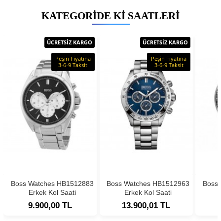
KATEGORIDE KI SAATLERI
ÜCRETSİZ KARGO
ÜCRETSİZ KARGO
Peşin Fiyatına
Peşin Fiyatına
3-6-9 Taksit
3-6-9 Taksit
Boss Watches HB1512883
Boss Watches HB1512963
Boss
Erkek Kol Saati
Erkek Kol Saati
9.900,00 TL
13.900,01 TL