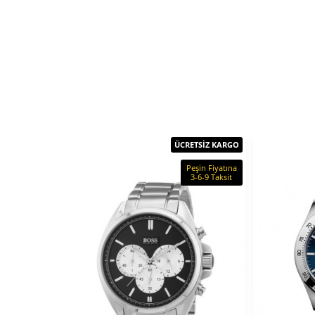
ÜCRETSİZ KARGO
Peşin Fiyatına
3-6-9 Taksit