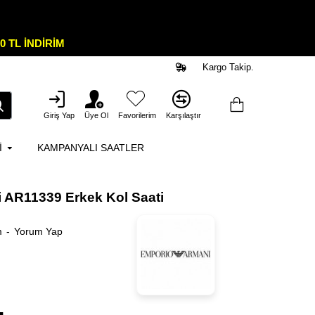
0 TL İNDİRİM
Kargo Takip.
Giriş Yap
Üye Ol
Favorilerim
Karşılaştır
I
KAMPANYALI SAATLER
 AR11339 Erkek Kol Saati
m
-
Yorum Yap