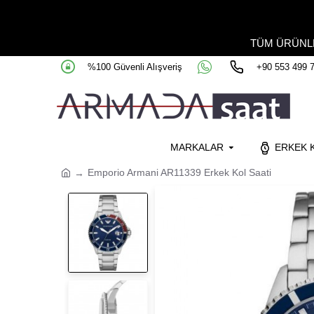
TÜM ÜRÜN
%100 Güvenli Alışveriş
+90 553 499 
MARKALAR
ERKEK K
Emporio Armani AR11339 Erkek Kol Saati