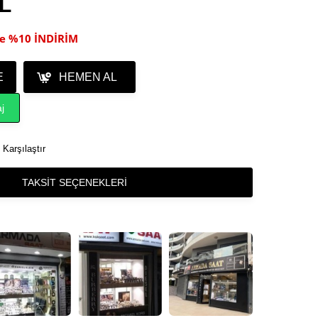
TL
ile %10 İNDİRİM
E
HEMEN AL
j
Karşılaştır
TAKSIT SEÇENEKLERI