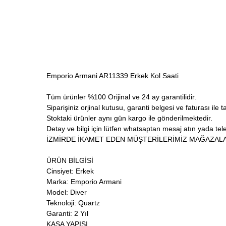
Emporio Armani AR11339 Erkek Kol Saati
Tüm ürünler %100 Orijinal ve 24 ay garantilidir.
Siparişiniz orjinal kutusu, garanti belgesi ve faturası ile t
Stoktaki ürünler aynı gün kargo ile gönderilmektedir.
Detay ve bilgi için lütfen whatsaptan mesaj atın yada telef
İZMİRDE İKAMET EDEN MÜŞTERİLERİMİZ MAĞAZALA
ÜRÜN BİLGİSİ
Cinsiyet: Erkek
Marka: Emporio Armani
Model: Diver
Teknoloji: Quartz
Garanti: 2 Yıl
KASA YAPISI