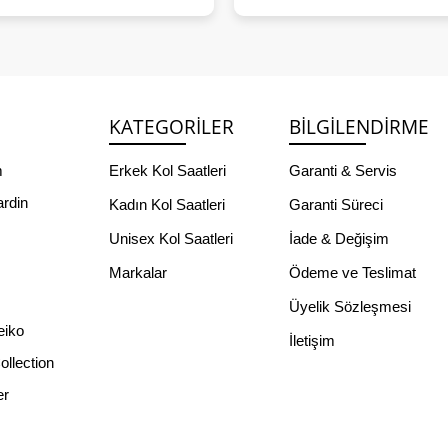
KATEGORILER
BILGILENDIRME
m
Erkek Kol Saatleri
Garanti & Servis
ardin
Kadın Kol Saatleri
Garanti Süreci
Unisex Kol Saatleri
İade & Değişim
s
Markalar
Ödeme ve Teslimat
Üyelik Sözleşmesi
eiko
İletişim
llection
er