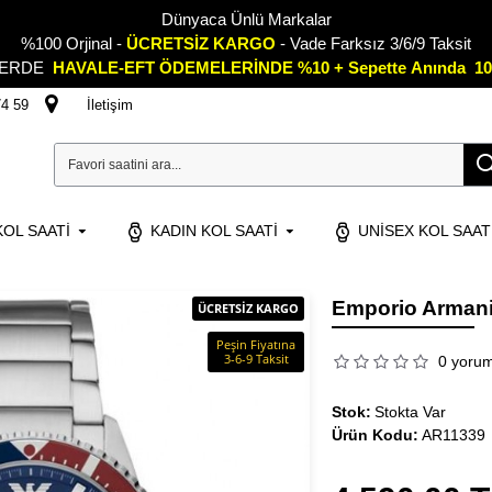
Dünyaca Ünlü Markalar
%100 Orjinal -
ÜCRETSİZ KARGO
- Vade Farksız 3/6/9 Taksit
LERDE
HAVALE-EFT ÖDEMELERİNDE %10 + Sepette
A
nında 10
74 59
İletişim
OL SAATI
KADIN KOL SAATI
UNISEX KOL SAAT
Emporio Armani
ÜCRETSİZ KARGO
Peşin Fiyatına
3-6-9 Taksit
0 yoru
Stok:
Stokta Var
Ürün Kodu:
AR11339