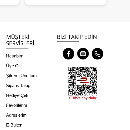
MÜŞTERI
BIZI TAKIP EDIN
SERVISLERI
Hesabım
Üye Ol
Şifremi Unuttum
Sipariş Takip
Hediye Çeki
Favorilerim
Adreslerim
E-Bülten