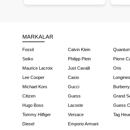
MARKALAR
Fossil
Calvin Klein
Quantu
Seiko
Philipp Plein
Pierre C
Maurice Lacroix
Just Cavalli
Oris
Lee Cooper
Casio
Longine
Michael Kors
Gucci
Burberry
Citizen
Guess
Grand S
Hugo Boss
Lacoste
Guess Co
Tommy Hilfiger
Versace
Tag Heu
Diesel
Emporio Armani