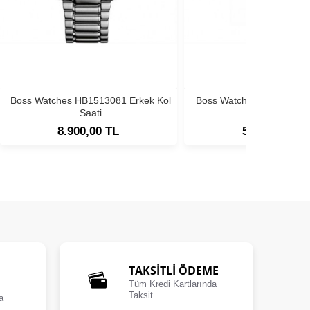
Boss Watches HB1513081 Erkek Kol
Boss Watches HB1513180
Saati
Saati
8.900,00 TL
5.900,00 TL
TAKSİTLİ ÖDEME
Tüm Kredi Kartlarında
Taksit
a