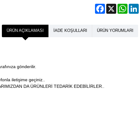
Facebook
X
What
ÜRÜN AÇIKLAMASI
İADE KOŞULLARI
ÜRÜN YORUMLARI
arafınıza gönderilir.
onla iletişime geçiniz..
RIMIZDAN DA ÜRÜNLERİ TEDARİK EDEBİLİRLER..