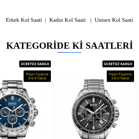
Erkek Kol Saati
|
Kadın Kol Saati
|
Unisex Kol Saati
KATEGORIDE KI SAATLERI
ÜCRETSİZ KARGO
ÜCRETSİZ KARGO
Peşin Fiyatına
Peşin Fiyatına
3-6-9 Taksit
3-6-9 Taksit