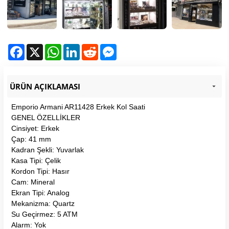
Facebook
X
WhatsApp
LinkedIn
Reddit
Messenger
ÜRÜN AÇIKLAMASI
Emporio Armani AR11428 Erkek Kol Saati
GENEL ÖZELLİKLER
Cinsiyet: Erkek
Çap: 41 mm
Kadran Şekli: Yuvarlak
Kasa Tipi: Çelik
Kordon Tipi: Hasır
Cam: Mineral
Ekran Tipi: Analog
Mekanizma: Quartz
Su Geçirmez: 5 ATM
Alarm: Yok