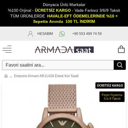
Dünyaca Ünlü Markalar
%100 Orjinal -
ÜCRETSİZ KARGO
- Vade Farksız 3/6/9 Taksit
TÜM ÜRÜNLERDE
HAVALE-EFT ÖDEMELERİNDE %10 +
Sepette
A
nında 100 TL İNDİRİM
HESABIM
+90 553 499 74 59
Emporio Armani AR11428 Erkek Kol Saati
ÜCRETSİZ KARGO
Peşin Fiyatına
3-6-9 Taksit