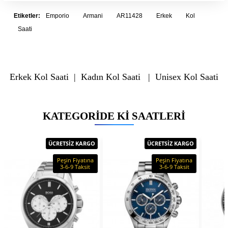
Etiketler:
Emporio
Armani
AR11428
Erkek
Kol
Saati
Erkek Kol Saati
|
Kadın Kol Saati
|
Unisex Kol Saati
KATEGORIDE KI SAATLERI
ÜCRETSİZ KARGO
ÜCRETSİZ KARGO
Peşin Fiyatına
Peşin Fiyatına
3-6-9 Taksit
3-6-9 Taksit