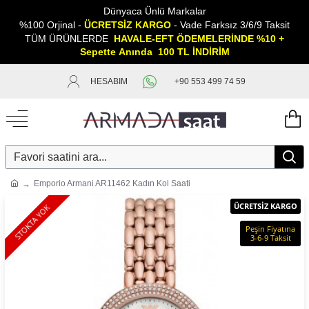
Dünyaca Ünlü Markalar
%100 Orjinal -
ÜCRETSİZ KARGO
- Vade Farksız 3/6/9 Taksit
TÜM ÜRÜNLERDE
HAVALE-EFT ÖDEMELERİNDE %10 +
Sepette
A
nında 100 TL İNDİRİM
HESABIM
+90 553 499 74 59
Emporio Armani AR11462 Kadın Kol Saati
ÜCRETSİZ KARGO
STOKTA YOK
Peşin Fiyatına
3-6-9 Taksit