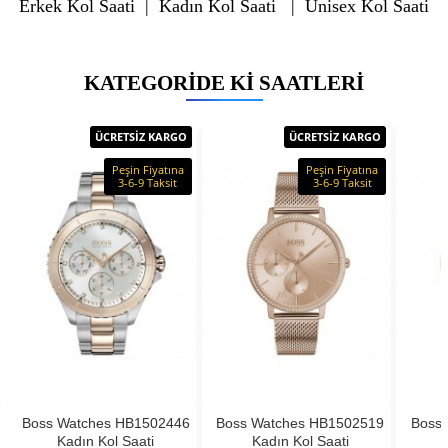
Erkek Kol Saati
|
Kadın Kol Saati
|
Unisex Kol Saati
KATEGORIDE KI SAATLERI
ÜCRETSİZ KARGO
ÜCRETSİZ KARGO
Peşin Fiyatına
Peşin Fiyatına
3-6-9 Taksit
3-6-9 Taksit
Boss Watches HB1502446
Boss Watches HB1502519
Boss
Kadın Kol Saati
Kadın Kol Saati