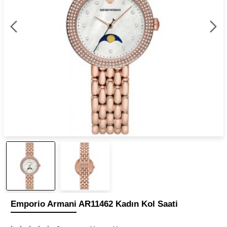
Emporio Armani AR11462 Kadın Kol Saati