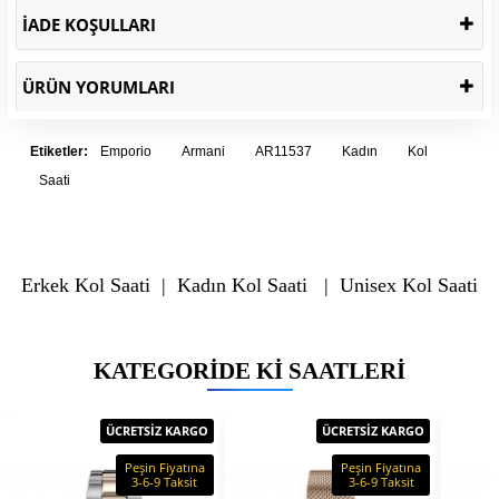
İADE KOŞULLARI
ÜRÜN YORUMLARI
Etiketler:
Emporio
Armani
AR11537
Kadın
Kol
Saati
Erkek Kol Saati
|
Kadın Kol Saati
|
Unisex Kol Saati
KATEGORIDE KI SAATLERI
ÜCRETSİZ KARGO
ÜCRETSİZ KARGO
Peşin Fiyatına
Peşin Fiyatına
3-6-9 Taksit
3-6-9 Taksit