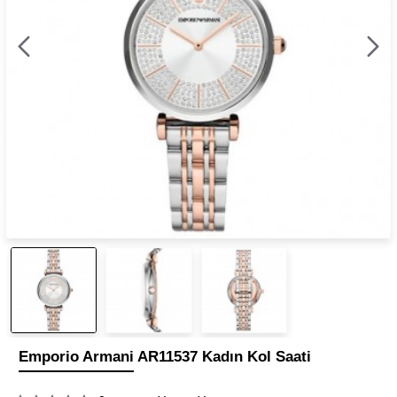
Emporio Armani AR11537 Kadın Kol Saati