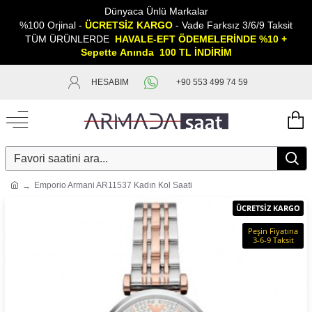
Dünyaca Ünlü Markalar
%100 Orjinal -
ÜCRETSİZ KARGO
- Vade Farksız 3/6/9 Taksit
TÜM ÜRÜNLERDE
HAVALE-EFT ÖDEMELERİNDE %10 +
Sepette
A
nında 100 TL İNDİRİM
HESABIM
+90 553 499 74 59
Emporio Armani AR11537 Kadın Kol Saati
ÜCRETSİZ KARGO
Peşin Fiyatına
3-6-9 Taksit