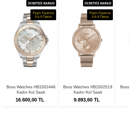
ÜCRETSİZ KARGO
ÜCRETSİZ KARGO
Peşin Fiyatına
Peşin Fiyatına
3-6-9 Taksit
3-6-9 Taksit
Boss Watches HB1502446
Boss Watches HB1502519
Boss
Kadın Kol Saati
Kadın Kol Saati
16.600,00 TL
9.893,60 TL