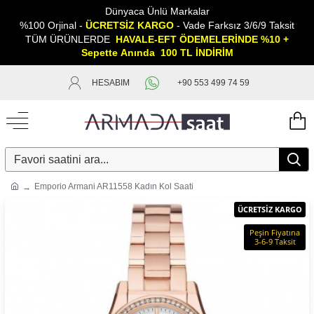
Dünyaca Ünlü Markalar
%100 Orjinal -
ÜCRETSİZ KARGO
- Vade Farksız 3/6/9 Taksit
TÜM ÜRÜNLERDE
HAVALE-EFT ÖDEMELERİNDE %10 +
Sepette
A
nında 100 TL İNDİRİM
HESABIM
+90 553 499 74 59
Emporio Armani AR11558 Kadın Kol Saati
ÜCRETSİZ KARGO
Peşin Fiyatına
3-6-9 Taksit