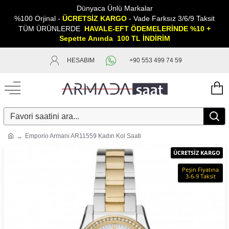
Dünyaca Ünlü Markalar
%100 Orjinal -
ÜCRETSİZ KARGO
- Vade Farksız 3/6/9 Taksit
TÜM ÜRÜNLERDE
HAVALE-EFT ÖDEMELERİNDE %10 +
Sepette
A
nında 100 TL İNDİRİM
HESABIM
+90 553 499 74 59
Emporio Armani AR11559 Kadın Kol Saati
ÜCRETSİZ KARGO
Peşin Fiyatına
3-6-9 Taksit