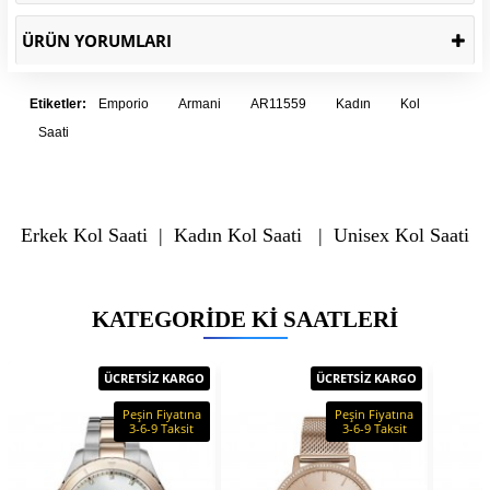
ÜRÜN YORUMLARI
Etiketler:
Emporio
Armani
AR11559
Kadın
Kol
Saati
Erkek Kol Saati
|
Kadın Kol Saati
|
Unisex Kol Saati
KATEGORIDE KI SAATLERI
ÜCRETSİZ KARGO
ÜCRETSİZ KARGO
Peşin Fiyatına
Peşin Fiyatına
3-6-9 Taksit
3-6-9 Taksit