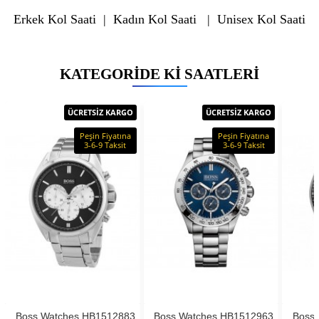
Erkek Kol Saati
|
Kadın Kol Saati
|
Unisex Kol Saati
KATEGORIDE KI SAATLERI
ÜCRETSİZ KARGO
ÜCRETSİZ KARGO
Peşin Fiyatına
Peşin Fiyatına
3-6-9 Taksit
3-6-9 Taksit
Boss Watches HB1512883
Boss Watches HB1512963
Boss