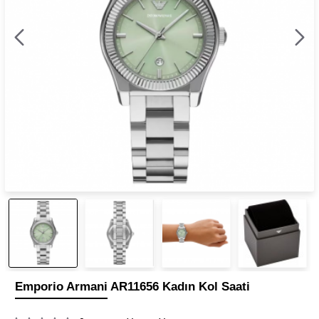
Emporio Armani AR11656 Kadın Kol Saati