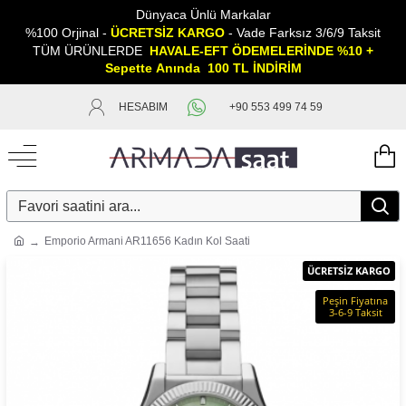
Dünyaca Ünlü Markalar
%100 Orjinal -
ÜCRETSİZ KARGO
- Vade Farksız 3/6/9 Taksit
TÜM ÜRÜNLERDE
HAVALE-EFT ÖDEMELERİNDE %10 +
Sepette
A
nında 100 TL İNDİRİM
HESABIM
+90 553 499 74 59
Emporio Armani AR11656 Kadın Kol Saati
ÜCRETSİZ KARGO
Peşin Fiyatına
3-6-9 Taksit