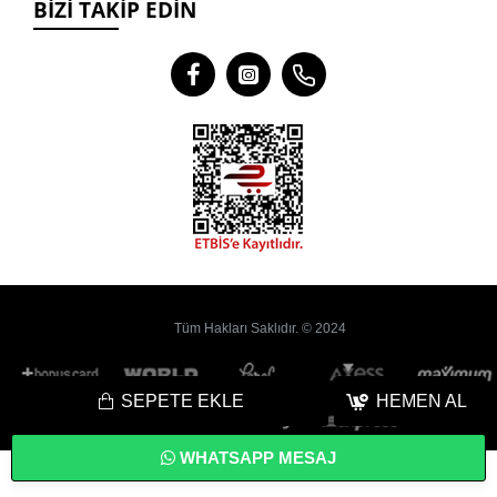
BIZI TAKIP EDIN
Tüm Hakları Saklıdır. © 2024
SEPETE EKLE
HEMEN AL
WHATSAPP MESAJ
Bu
Web Sitesi
Yoyobi
® Gelişmiş
E-Ticaret
sistemleri ile hazırlanmıştır.