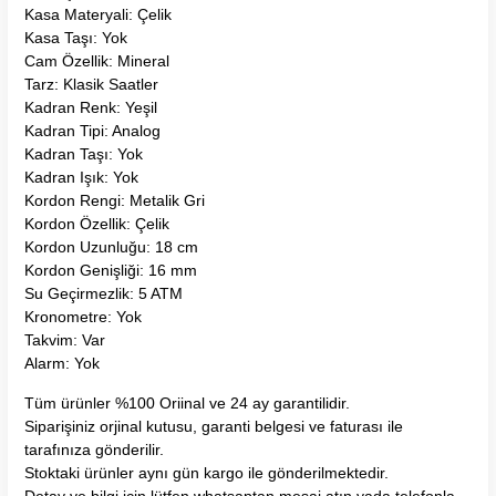
Kasa Materyali: Çelik
Kasa Taşı: Yok
Cam Özellik: Mineral
Tarz: Klasik Saatler
Kadran Renk: Yeşil
Kadran Tipi: Analog
Kadran Taşı: Yok
Kadran Işık: Yok
Kordon Rengi: Metalik Gri
Kordon Özellik: Çelik
Kordon Uzunluğu: 18 cm
Kordon Genişliği: 16 mm
Su Geçirmezlik: 5 ATM
Kronometre: Yok
Takvim: Var
Alarm: Yok
Tüm ürünler %100 Oriinal ve 24 ay garantilidir.
Siparişiniz orjinal kutusu, garanti belgesi ve faturası ile
tarafınıza gönderilir.
Stoktaki ürünler aynı gün kargo ile gönderilmektedir.
Detay ve bilgi için lütfen whatsaptan mesaj atın yada telefonla