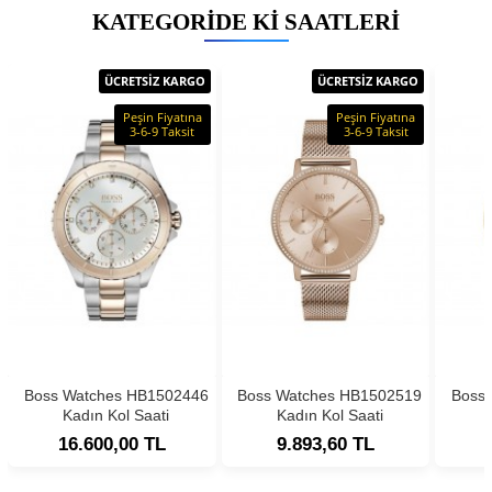
KATEGORIDE KI SAATLERI
ÜCRETSİZ KARGO
ÜCRETSİZ KARGO
Peşin Fiyatına
Peşin Fiyatına
3-6-9 Taksit
3-6-9 Taksit
Boss Watches HB1502446
Boss Watches HB1502519
Boss
Kadın Kol Saati
Kadın Kol Saati
16.600,00 TL
9.893,60 TL