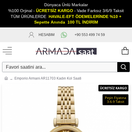
Dünyaca Ünlü Markalar
%100 Orjinal -
ÜCRETSİZ KARGO
- Vade Farksız 3/6/9 Taksit
TÜM ÜRÜNLERDE
HAVALE-EFT ÖDEMELERİNDE %10 +
Sepette
A
nında 100 TL İNDİRİM
HESABIM
+90 553 499 74 59
Emporio Armani AR11703 Kadın Kol Saati
ÜCRETSİZ KARGO
Peşin Fiyatına
3-6-9 Taksit