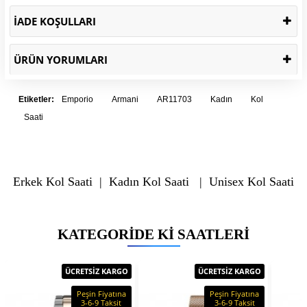
İADE KOŞULLARI
ÜRÜN YORUMLARI
Etiketler:
Emporio
Armani
AR11703
Kadın
Kol
Saati
Erkek Kol Saati
|
Kadın Kol Saati
|
Unisex Kol Saati
KATEGORIDE KI SAATLERI
ÜCRETSİZ KARGO
ÜCRETSİZ KARGO
Peşin Fiyatına
Peşin Fiyatına
3-6-9 Taksit
3-6-9 Taksit