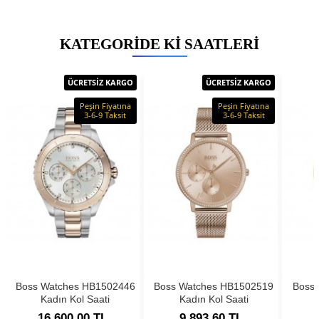
KATEGORIDE KI SAATLERI
ÜCRETSİZ KARGO
ÜCRETSİZ KARGO
Peşin Fiyatına
Peşin Fiyatına
3-6-9 Taksit
3-6-9 Taksit
Boss Watches HB1502446
Boss Watches HB1502519
Boss
Kadın Kol Saati
Kadın Kol Saati
16.600,00 TL
9.893,60 TL