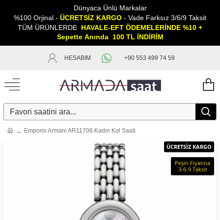
Dünyaca Ünlü Markalar
%100 Orjinal -
ÜCRETSİZ KARGO
- Vade Farksız 3/6/9 Taksit
TÜM ÜRÜNLERDE
HAVALE-EFT ÖDEMELERİNDE %10 +
Sepette
A
nında 100 TL İNDİRİM
HESABIM
+90 553 499 74 59
Emporio Armani AR11706 Kadın Kol Saati
ÜCRETSİZ KARGO
Peşin Fiyatına
3-6-9 Taksit