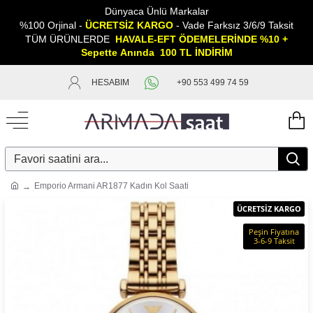
Dünyaca Ünlü Markalar
%100 Orjinal -
ÜCRETSİZ KARGO
- Vade Farksız 3/6/9 Taksit
TÜM ÜRÜNLERDE
HAVALE-EFT ÖDEMELERİNDE %10 +
Sepette
A
nında 100 TL İNDİRİM
HESABIM
+90 553 499 74 59
Emporio Armani AR1877 Kadın Kol Saati
ÜCRETSİZ KARGO
Peşin Fiyatına
3-6-9 Taksit