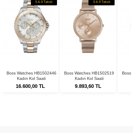
3-6-9 Taksit
3-6-9 Taksit
Boss Watches HB1502446
Boss Watches HB1502519
Boss
Kadın Kol Saati
Kadın Kol Saati
16.600,00 TL
9.893,60 TL