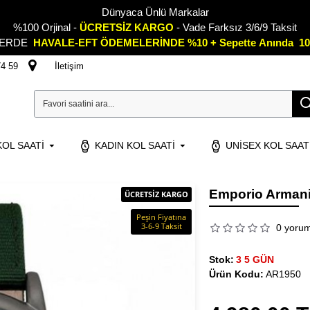
Dünyaca Ünlü Markalar
%100 Orjinal -
ÜCRETSİZ KARGO
- Vade Farksız 3/6/9 Taksit
LERDE
HAVALE-EFT ÖDEMELERİNDE %10 + Sepette
A
nında 10
74 59
İletişim
OL SAATI
KADIN KOL SAATI
UNISEX KOL SAAT
Emporio Armani
ÜCRETSİZ KARGO
Peşin Fiyatına
3-6-9 Taksit
0 yoru
Stok:
3 5 GÜN
Ürün Kodu:
AR1950