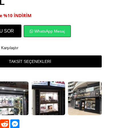
TL
ile %10 İNDİRİM
U SOR
WhatsApp Mesaj
Karşılaştır
TAKSIT SEÇENEKLERI
sApp
LinkedIn
Reddit
Messenger