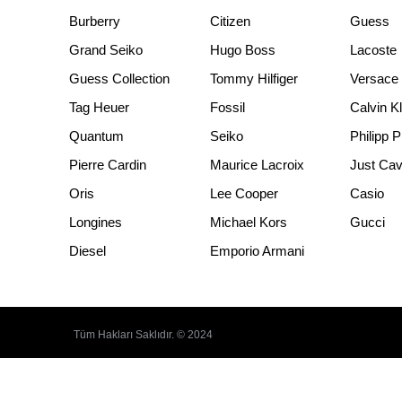
Burberry
Citizen
Guess
Grand Seiko
Hugo Boss
Lacoste
Guess Collection
Tommy Hilfiger
Versace
Tag Heuer
Fossil
Calvin K
Quantum
Seiko
Philipp P
Pierre Cardin
Maurice Lacroix
Just Cava
Oris
Lee Cooper
Casio
Longines
Michael Kors
Gucci
Diesel
Emporio Armani
Tüm Hakları Saklıdır. © 2024