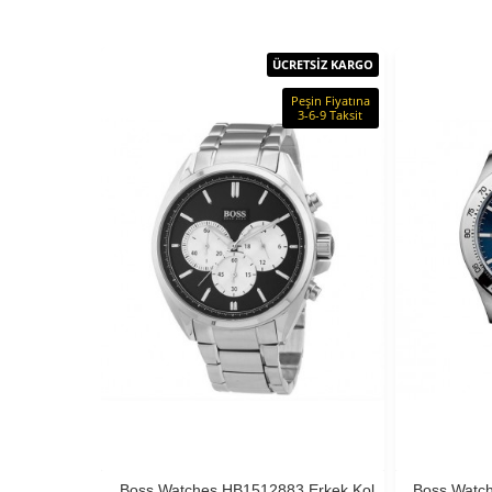
ÜCRETSİZ KARGO
Peşin Fiyatına
3-6-9 Taksit
Boss Watches HB1512883 Erkek Kol
Boss Watc