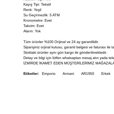
Kayış Tipi: Tekstil
Renk: Yeşil
Su Geçirmezlik: 5 ATM
Kronometre: Evet
Takvim: Evet
Alarm: Yok
Tüm ürünler %100 Orijinal ve 24 ay garantilidir.
Siparişiniz orjinal kutusu, garanti belgesi ve faturası ile t
Stoktaki ürünler aynı gün kargo ile gönderilmektedir.
Detay ve bilgi için lütfen whatsaptan mesaj atın yada telef
İZMİRDE İKAMET EDEN MÜŞTERİLERİMİZ MAĞAZALA
Etiketler:
Emporio
Armani
AR1950
Erkek