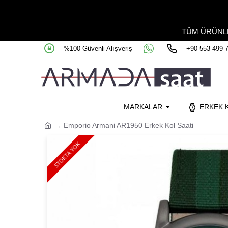
TÜM ÜRÜN
%100 Güvenli Alışveriş
+90 553 499 
MARKALAR
ERKEK K
Emporio Armani AR1950 Erkek Kol Saati
STOKTA YOK