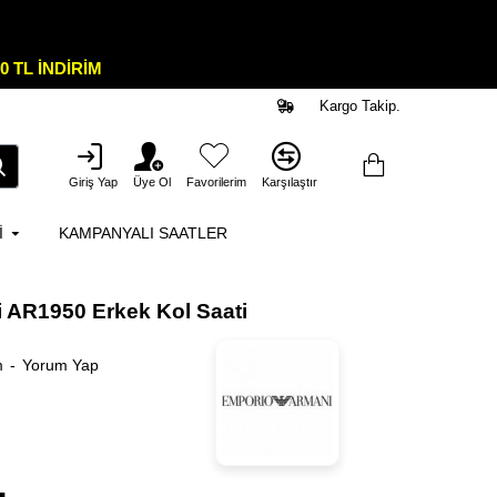
0 TL İNDİRİM
Kargo Takip.
Giriş Yap
Üye Ol
Favorilerim
Karşılaştır
I
KAMPANYALI SAATLER
 AR1950 Erkek Kol Saati
m
-
Yorum Yap