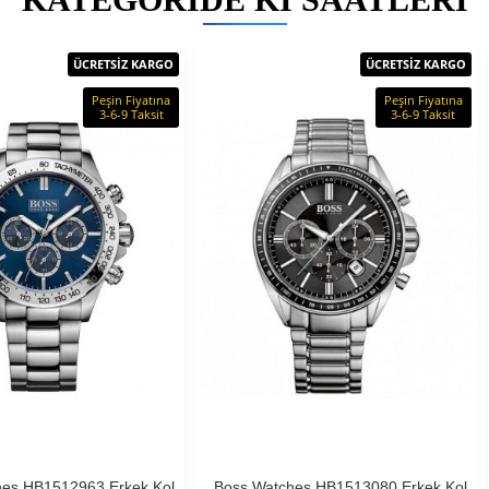
ÜCRETSİZ KARGO
ÜCRETSİZ KARGO
Peşin Fiyatına
Peşin Fiyatına
3-6-9 Taksit
3-6-9 Taksit
hes HB1512963 Erkek Kol
Boss Watches HB1513080 Erkek Kol