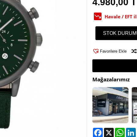
4.980,00 
Havale / EFT 
STOK DURUM
Favorilere Ekle
Mağazalarımız
Facebook
X
What