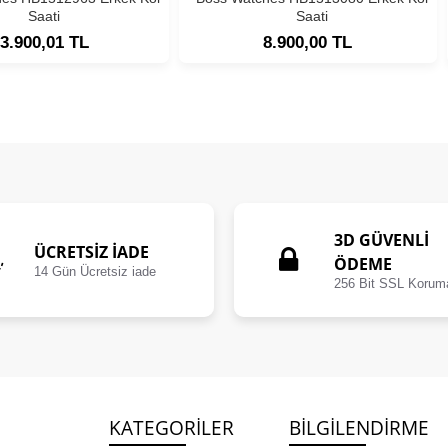
Saati
Saati
3.900,01 TL
8.900,00 TL
3D GÜVENLİ
ÜCRETSIZ İADE
ÖDEME
14 Gün Ücretsiz iade
256 Bit SSL Korum
KATEGORILER
BILGILENDIRME