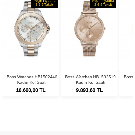
Peşin Fiyatına
Peşin Fiyatına
3-6-9 Taksit
3-6-9 Taksit
Boss Watches HB1502446
Boss Watches HB1502519
Boss
Kadın Kol Saati
Kadın Kol Saati
16.600,00 TL
9.893,60 TL