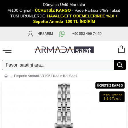
Dünyaca Ünlü Markalar
%100 Orjinal -
ÜCRETSİZ KARGO
- Vade Farksız 3/6/9 Taksit
TÜM ÜRÜNLERDE
HAVALE-EFT ÖDEMELERİNDE %10 +
Sepette
A
nında 100 TL İNDİRİM
HESABIM
+90 553 499 74 59
Emporio Armani AR1961 Kadın Kol Saati
ÜCRETSİZ KARGO
Peşin Fiyatına
3-6-9 Taksit