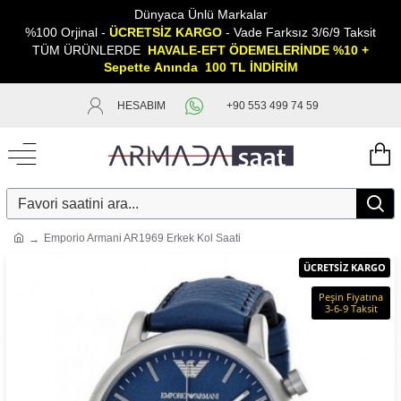
Dünyaca Ünlü Markalar
%100 Orjinal -
ÜCRETSİZ KARGO
- Vade Farksız 3/6/9 Taksit
TÜM ÜRÜNLERDE
HAVALE-EFT ÖDEMELERİNDE %10 +
Sepette
A
nında 100 TL İNDİRİM
HESABIM
+90 553 499 74 59
Emporio Armani AR1969 Erkek Kol Saati
ÜCRETSİZ KARGO
Peşin Fiyatına
3-6-9 Taksit