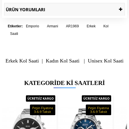
ÜRÜN YORUMLARI
Etiketler:
Emporio
Armani
AR1969
Erkek
Kol
Saati
Erkek Kol Saati
|
Kadın Kol Saati
|
Unisex Kol Saati
KATEGORIDE KI SAATLERI
ÜCRETSİZ KARGO
ÜCRETSİZ KARGO
Peşin Fiyatına
Peşin Fiyatına
3-6-9 Taksit
3-6-9 Taksit