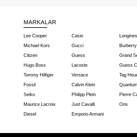
MARKALAR
Lee Cooper
Casio
Longine
Michael Kors
Gucci
Burberry
Citizen
Guess
Grand S
Hugo Boss
Lacoste
Guess Co
Tommy Hilfiger
Versace
Tag Heu
Fossil
Calvin Klein
Quantu
Seiko
Philipp Plein
Pierre C
Maurice Lacroix
Just Cavalli
Oris
Diesel
Emporio Armani