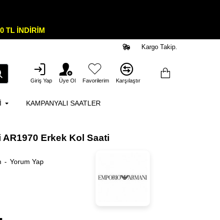
0 TL İNDİRİM
Kargo Takip.
Giriş Yap
Üye Ol
Favorilerim
Karşılaştır
I
KAMPANYALI SAATLER
 AR1970 Erkek Kol Saati
m
-
Yorum Yap