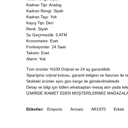
Kadran Tipi: Analog
Kadran Rengi: Siyah
Kadran Taşı: Yok
Kayış Tipi: Deri
Renk: Siyah
Su Geçirmezlik: 5 ATM
Kronometre: Evet
Fonksiyonlar: 24 Saat
Takvim: Evet
Alarm: Yok
Tüm ürünler %100 Orijinal ve 24 ay garantilidir.
Siparişiniz orjinal kutusu, garanti belgesi ve faturası ile t
Stoktaki ürünler aynı gün kargo ile gönderilmektedir.
Detay ve bilgi için lütfen whatsaptan mesaj atın yada telef
İZMİRDE İKAMET EDEN MÜŞTERİLERİMİZ MAĞAZALA
Etiketler:
Emporio
Armani
AR1970
Erkek