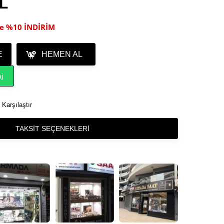
TL
ile %10 İNDİRİM
E
HEMEN AL
j
Karşılaştır
TAKSIT SEÇENEKLERI