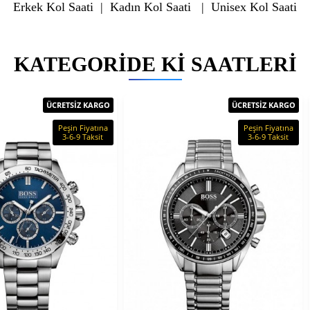
Erkek Kol Saati
|
Kadın Kol Saati
|
Unisex Kol Saati
KATEGORIDE KI SAATLERI
ÜCRETSİZ KARGO
ÜCRETSİZ KARGO
Peşin Fiyatına
Peşin Fiyatına
3-6-9 Taksit
3-6-9 Taksit