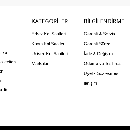
KATEGORILER
BILGILENDIRME
s
Erkek Kol Saatleri
Garanti & Servis
Kadın Kol Saatleri
Garanti Süreci
eiko
Unisex Kol Saatleri
İade & Değişim
llection
Markalar
Ödeme ve Teslimat
er
Üyelik Sözleşmesi
m
İletişim
ardin