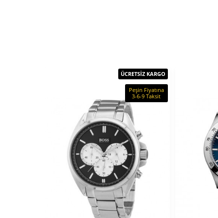
ÜCRETSİZ KARGO
Peşin Fiyatına
3-6-9 Taksit