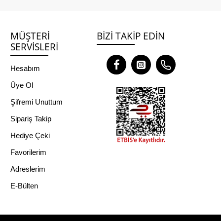
MÜŞTERI
BIZI TAKIP EDIN
SERVISLERI
Hesabım
Üye Ol
Şifremi Unuttum
Sipariş Takip
Hediye Çeki
Favorilerim
Adreslerim
E-Bülten