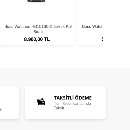
Boss Watches HB1513081 Erkek Kol
Boss Watches HB1513180
Saati
Saati
8.900,00 TL
5.900,00 TL
TAKSİTLİ ÖDEME
Tüm Kredi Kartlarında
Taksit
a