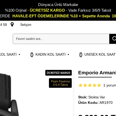
Dünyaca Ünlü Markalar
%100 Orjinal -
ÜCRETSİZ KARGO
- Vade Farksız 3/6/9 Taksit
LERDE
HAVALE-EFT ÖDEMELERİNDE %10 + Sepette
A
nında 10
74 59
İletişim
OL SAATI
KADIN KOL SAATI
UNISEX KOL SAAT
Emporio Armani
ÜCRETSİZ KARGO
Peşin Fiyatına
3-6-9 Taksit
1 yoru
Stok:
Stokta Var
Ürün Kodu:
AR1970