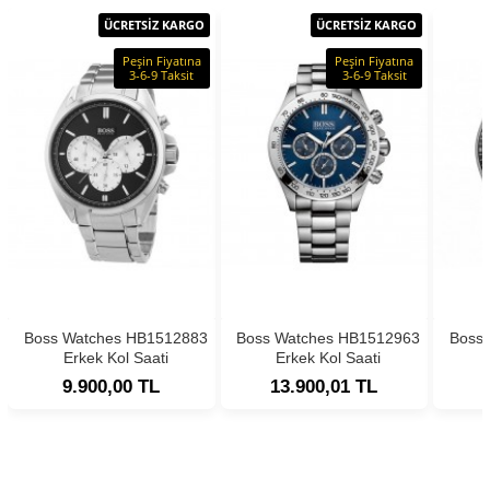
ÜCRETSİZ KARGO
ÜCRETSİZ KARGO
Peşin Fiyatına
Peşin Fiyatına
3-6-9 Taksit
3-6-9 Taksit
Boss Watches HB1512883
Boss Watches HB1512963
Boss
Erkek Kol Saati
Erkek Kol Saati
9.900,00 TL
13.900,01 TL