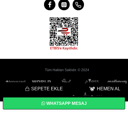
Tüm Hakları Saklıdır. © 2024
SEPETE EKLE
HEMEN AL
WHATSAPP MESAJ
Bu
Web Sitesi
Yoyobi
® Gelişmiş
E-Ticaret
sistemleri ile hazırlanmıştır.