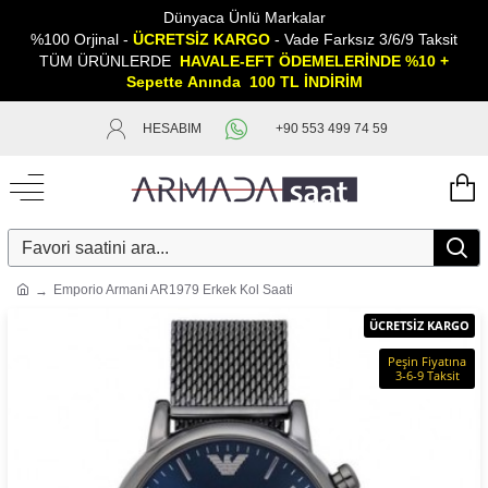
Dünyaca Ünlü Markalar
%100 Orjinal -
ÜCRETSİZ KARGO
- Vade Farksız 3/6/9 Taksit
TÜM ÜRÜNLERDE
HAVALE-EFT ÖDEMELERİNDE %10 +
Sepette
A
nında 100 TL İNDİRİM
HESABIM
+90 553 499 74 59
Emporio Armani AR1979 Erkek Kol Saati
ÜCRETSİZ KARGO
Peşin Fiyatına
3-6-9 Taksit