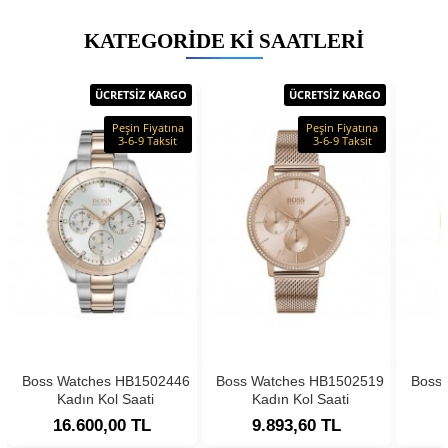
KATEGORIDE KI SAATLERI
ÜCRETSİZ KARGO
ÜCRETSİZ KARGO
Peşin Fiyatına
Peşin Fiyatına
3-6-9 Taksit
3-6-9 Taksit
Boss Watches HB1502446
Boss Watches HB1502519
Boss
Kadın Kol Saati
Kadın Kol Saati
16.600,00 TL
9.893,60 TL