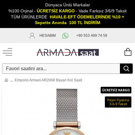
Dünyaca Ünlü Markalar
%100 Orjinal -
ÜCRETSİZ KARGO
- Vade Farksız 3/6/9 Taksit
TÜM ÜRÜNLERDE
HAVALE-EFT ÖDEMELERİNDE %10 +
Sepette
A
nında 100 TL İNDİRİM
HESABIM
+90 553 499 74 59
Emporio Armani AR2068 Bayan Kol Saati
ÜCRETSİZ KARGO
Peşin Fiyatına
3-6-9 Taksit