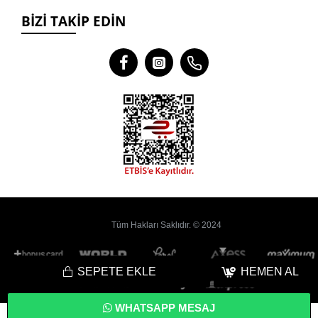
BIZI TAKIP EDIN
Tüm Hakları Saklıdır. © 2024
SEPETE EKLE
HEMEN AL
WHATSAPP MESAJ
Bu
Web Sitesi
Yoyobi
® Gelişmiş
E-Ticaret
sistemleri ile hazırlanmıştır.