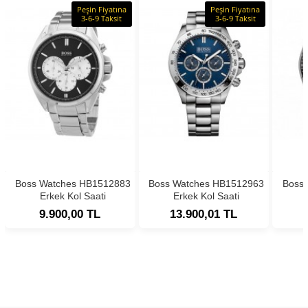
Peşin Fiyatına
Peşin Fiyatına
3-6-9 Taksit
3-6-9 Taksit
Boss Watches HB1512883
Boss Watches HB1512963
Boss
Erkek Kol Saati
Erkek Kol Saati
9.900,00 TL
13.900,01 TL