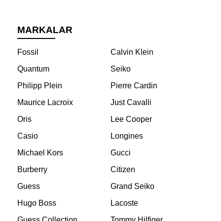
MARKALAR
Fossil
Calvin Klein
Quantum
Seiko
Philipp Plein
Pierre Cardin
Maurice Lacroix
Just Cavalli
Oris
Lee Cooper
Casio
Longines
Michael Kors
Gucci
Burberry
Citizen
Guess
Grand Seiko
Hugo Boss
Lacoste
Guess Collection
Tommy Hilfiger