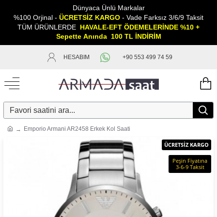
Dünyaca Ünlü Markalar
%100 Orjinal -
ÜCRETSİZ KARGO
- Vade Farksız 3/6/9 Taksit
TÜM ÜRÜNLERDE
HAVALE-EFT ÖDEMELERİNDE %10 +
Sepette
A
nında 100 TL İNDİRİM
HESABIM
+90 553 499 74 59
Emporio Armani AR2458 Erkek Kol Saati
ÜCRETSİZ KARGO
Peşin Fiyatına
3-6-9 Taksit