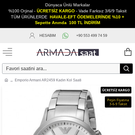
Dünyaca Ünlü Markalar
%100 Orjinal -
ÜCRETSİZ KARGO
- Vade Farksız 3/6/9 Taksit
TÜM ÜRÜNLERDE
HAVALE-EFT ÖDEMELERİNDE %10 +
Sepette
A
nında 100 TL İNDİRİM
HESABIM
+90 553 499 74 59
Emporio Armani AR2459 Kadın Kol Saati
ÜCRETSİZ KARGO
Peşin Fiyatına
3-6-9 Taksit