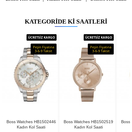
KATEGORIDE KI SAATLERI
ÜCRETSİZ KARGO
ÜCRETSİZ KARGO
Peşin Fiyatına
Peşin Fiyatına
3-6-9 Taksit
3-6-9 Taksit
Boss Watches HB1502446
Boss Watches HB1502519
Boss
Kadın Kol Saati
Kadın Kol Saati