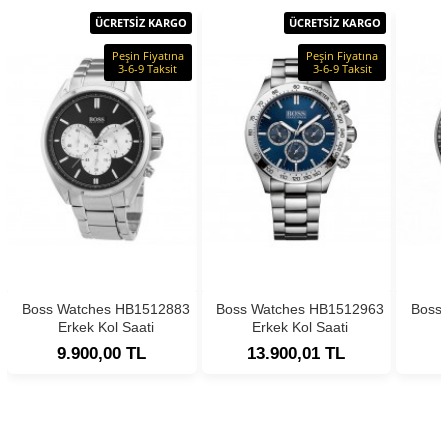
ÜCRETSİZ KARGO
ÜCRETSİZ KARGO
Peşin Fiyatına
Peşin Fiyatına
3-6-9 Taksit
3-6-9 Taksit
Boss Watches HB1512883
Boss Watches HB1512963
Boss
Erkek Kol Saati
Erkek Kol Saati
9.900,00 TL
13.900,01 TL