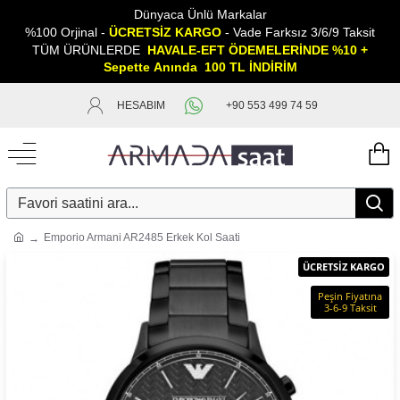
Dünyaca Ünlü Markalar
%100 Orjinal -
ÜCRETSİZ KARGO
- Vade Farksız 3/6/9 Taksit
TÜM ÜRÜNLERDE
HAVALE-EFT ÖDEMELERİNDE %10 +
Sepette
A
nında 100 TL İNDİRİM
HESABIM
+90 553 499 74 59
Emporio Armani AR2485 Erkek Kol Saati
ÜCRETSİZ KARGO
Peşin Fiyatına
3-6-9 Taksit