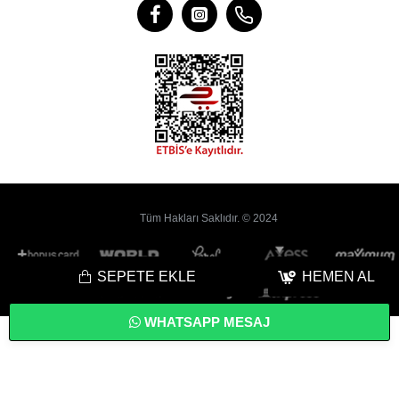
Tüm Hakları Saklıdır. © 2024
SEPETE EKLE
HEMEN AL
WHATSAPP MESAJ
Bu
Web Sitesi
Yoyobi
® Gelişmiş
E-Ticaret
sistemleri ile hazırlanmıştır.