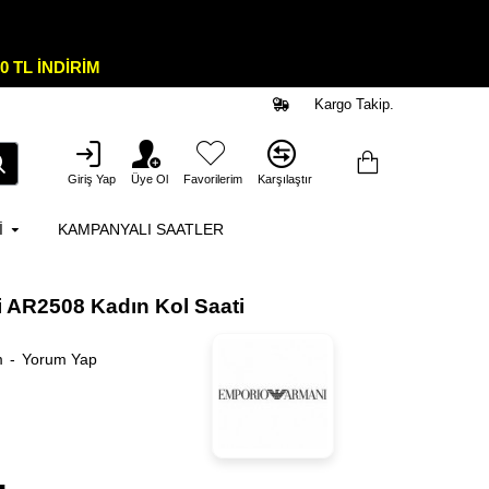
0 TL İNDİRİM
Kargo Takip.
Giriş Yap
Üye Ol
Favorilerim
Karşılaştır
I
KAMPANYALI SAATLER
 AR2508 Kadın Kol Saati
m
-
Yorum Yap