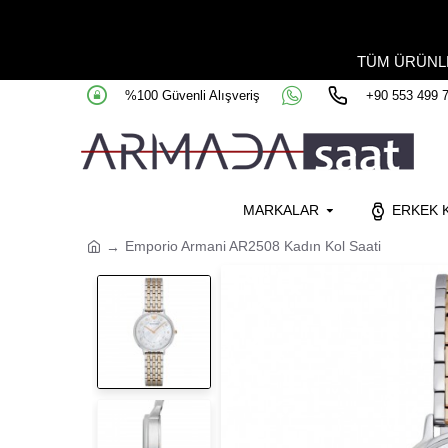
TÜM ÜRÜN
%100 Güvenli Alışveriş
+90 553 499 
MARKALAR
ERKEK K
Emporio Armani AR2508 Kadın Kol Saati