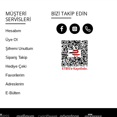
MÜŞTERI
BIZI TAKIP EDIN
SERVISLERI
Hesabım
Üye Ol
Şifremi Unuttum
Sipariş Takip
Hediye Çeki
Favorilerim
Adreslerim
E-Bülten