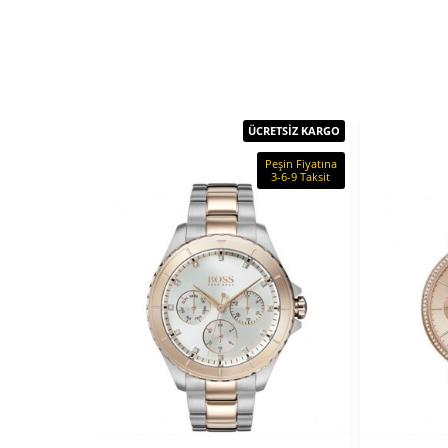
ÜCRETSİZ KARGO
Peşin Fiyatına
3-6-9 Taksit