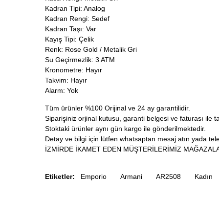
Kadran Tipi: Analog
Kadran Rengi: Sedef
Kadran Taşı: Var
Kayış Tipi: Çelik
Renk: Rose Gold / Metalik Gri
Su Geçirmezlik: 3 ATM
Kronometre: Hayır
Takvim: Hayır
Alarm: Yok
Tüm ürünler %100 Orijinal ve 24 ay garantilidir.
Siparişiniz orjinal kutusu, garanti belgesi ve faturası ile t
Stoktaki ürünler aynı gün kargo ile gönderilmektedir.
Detay ve bilgi için lütfen whatsaptan mesaj atın yada tele
İZMİRDE İKAMET EDEN MÜŞTERİLERİMİZ MAĞAZALA
Etiketler:
Emporio
Armani
AR2508
Kadın