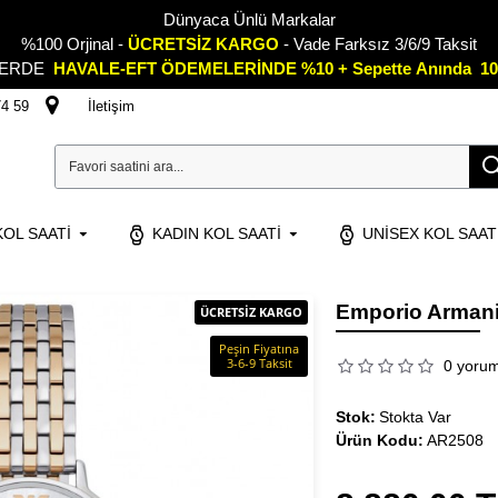
Dünyaca Ünlü Markalar
%100 Orjinal -
ÜCRETSİZ KARGO
- Vade Farksız 3/6/9 Taksit
LERDE
HAVALE-EFT ÖDEMELERİNDE %10 + Sepette
A
nında 10
74 59
İletişim
OL SAATI
KADIN KOL SAATI
UNISEX KOL SAAT
Emporio Armani
ÜCRETSİZ KARGO
Peşin Fiyatına
3-6-9 Taksit
0 yoru
Stok:
Stokta Var
Ürün Kodu:
AR2508