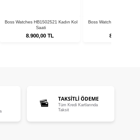
Boss Watches HB1502521 Kadın Kol
Boss Watches HB1502593
Saati
Saati
8.900,00 TL
8.900,00 TL
TAKSİTLİ ÖDEME
Tüm Kredi Kartlarında
Taksit
a