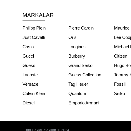
MARKALAR
Philipp Plein
Pierre Cardin
Maurice 
Just Cavalli
Oris
Lee Coo
Casio
Longines
Michael 
Gucci
Burberry
Citizen
Guess
Grand Seiko
Hugo Bo
Lacoste
Guess Collection
Tommy Hi
Versace
Tag Heuer
Fossil
Calvin Klein
Quantum
Seiko
Diesel
Emporio Armani
Tüm Hakları Saklıdır. © 2024