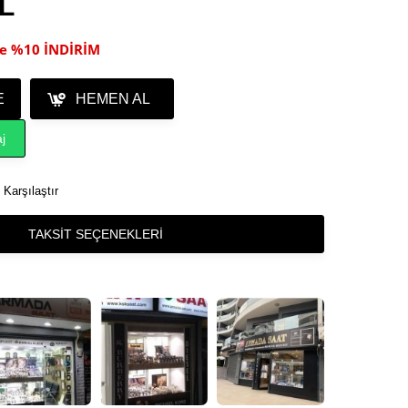
TL
ile %10 İNDİRİM
E
HEMEN AL
j
Karşılaştır
TAKSIT SEÇENEKLERI