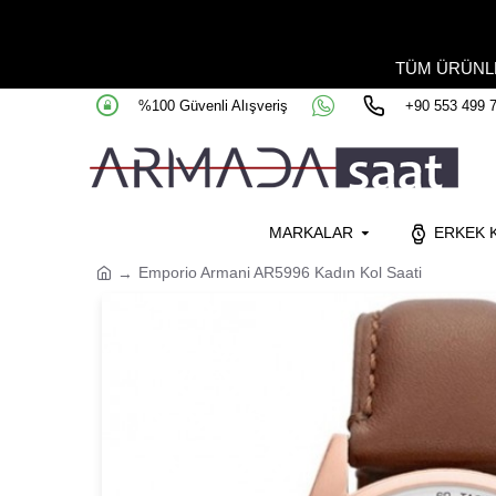
TÜM ÜRÜN
%100 Güvenli Alışveriş
+90 553 499 
MARKALAR
ERKEK K
Emporio Armani AR5996 Kadın Kol Saati