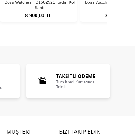
Boss Watches HB1502521 Kadın Kol
Boss Watches HB1502593
Saati
Saati
8.900,00 TL
8.900,00 TL
TAKSİTLİ ÖDEME
Tüm Kredi Kartlarında
Taksit
a
MÜŞTERI
BIZI TAKIP EDIN