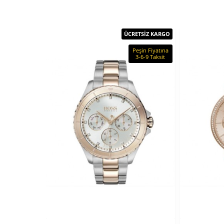
ÜCRETSİZ KARGO
Peşin Fiyatına
3-6-9 Taksit