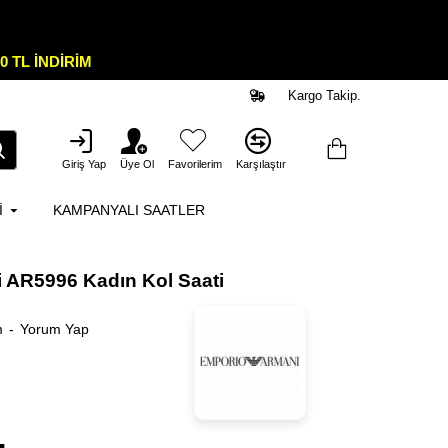
0 TL İNDİRİM
Kargo Takip.
Giriş Yap
Üye Ol
Favorilerim
Karşılaştır
I
KAMPANYALI SAATLER
 AR5996 Kadın Kol Saati
m
-
Yorum Yap