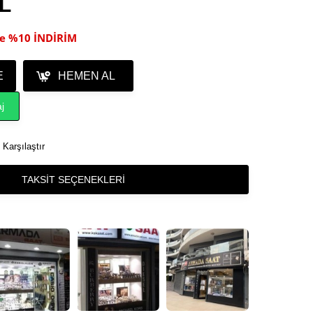
TL
ile %10 İNDİRİM
E
HEMEN AL
j
Karşılaştır
TAKSIT SEÇENEKLERI