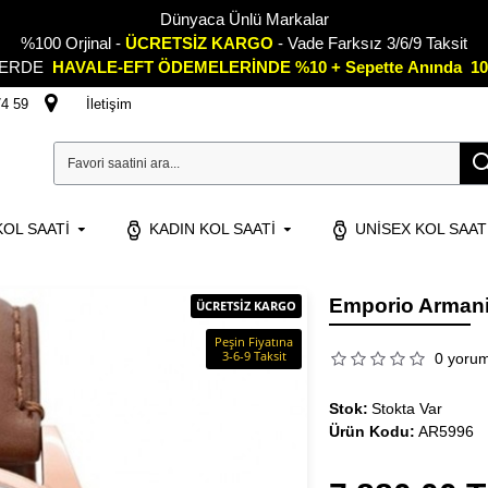
Dünyaca Ünlü Markalar
%100 Orjinal -
ÜCRETSİZ KARGO
- Vade Farksız 3/6/9 Taksit
LERDE
HAVALE-EFT ÖDEMELERİNDE %10 + Sepette
A
nında 10
74 59
İletişim
OL SAATI
KADIN KOL SAATI
UNISEX KOL SAAT
Emporio Armani
ÜCRETSİZ KARGO
Peşin Fiyatına
3-6-9 Taksit
0 yoru
Stok:
Stokta Var
Ürün Kodu:
AR5996