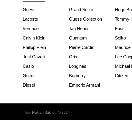
Guess
Grand Seiko
Hugo Bo
Lacoste
Guess Collection
Tommy Hi
Versace
Tag Heuer
Fossil
Calvin Klein
Quantum
Seiko
Philipp Plein
Pierre Cardin
Maurice 
Just Cavalli
Oris
Lee Coo
Casio
Longines
Michael 
Gucci
Burberry
Citizen
Diesel
Emporio Armani
Tüm Hakları Saklıdır. © 2024