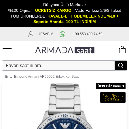
Dünyaca Ünlü Markalar
%100 Orjinal -
ÜCRETSİZ KARGO
- Vade Farksız 3/6/9 Taksit
TÜM ÜRÜNLERDE
HAVALE-EFT ÖDEMELERİNDE %10 +
Sepette
A
nında 100 TL İNDİRİM
HESABIM
+90 553 499 74 59
Emporio Armani AR60052 Erkek Kol Saati
ÜCRETSİZ KARGO
Peşin Fiyatına
3-6-9 Taksit