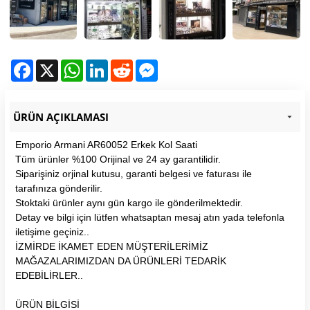
Facebook
X
WhatsApp
LinkedIn
Reddit
Messenger
ÜRÜN AÇIKLAMASI
Emporio Armani AR60052 Erkek Kol Saati
Tüm ürünler %100 Orijinal ve 24 ay garantilidir.
Siparişiniz orjinal kutusu, garanti belgesi ve faturası ile
tarafınıza gönderilir.
Stoktaki ürünler aynı gün kargo ile gönderilmektedir.
Detay ve bilgi için lütfen whatsaptan mesaj atın yada telefonla
iletişime geçiniz..
İZMİRDE İKAMET EDEN MÜŞTERİLERİMİZ
MAĞAZALARIMIZDAN DA ÜRÜNLERİ TEDARİK
EDEBİLİRLER..
ÜRÜN BİLGİSİ