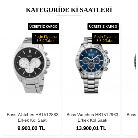
KATEGORIDE KI SAATLERI
ÜCRETSİZ KARGO
ÜCRETSİZ KARGO
Peşin Fiyatına
Peşin Fiyatına
3-6-9 Taksit
3-6-9 Taksit
Boss Watches HB1512883
Boss Watches HB1512963
Boss
Erkek Kol Saati
Erkek Kol Saati
9.900,00 TL
13.900,01 TL