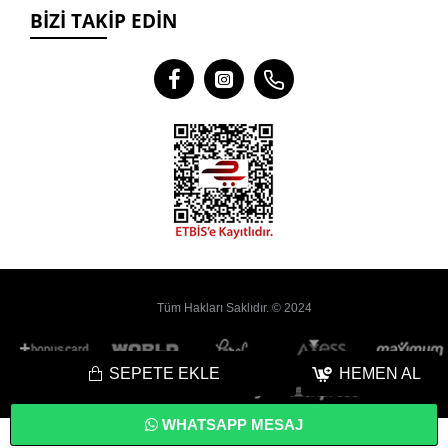
BIZI TAKIP EDIN
Tüm Hakları Saklıdır. © 2024
SEPETE EKLE
HEMEN AL
WHATSAPP MESAJ
Bu
Web Sitesi
Yoyobi
® Gelişmiş
E-Ticaret
sistemleri ile hazırlanmıştır.