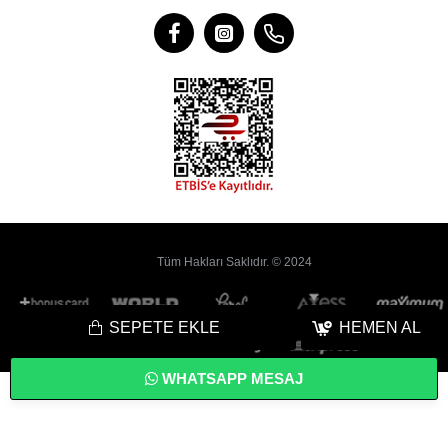
Tüm Hakları Saklıdır. © 2024
SEPETE EKLE
HEMEN AL
WHATSAPP MESAJ
Bu
Web Sitesi
Yoyobi
® Gelişmiş
E-Ticaret
sistemleri ile hazırlanmıştır.