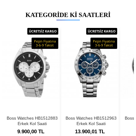
KATEGORIDE KI SAATLERI
ÜCRETSİZ KARGO
ÜCRETSİZ KARGO
Peşin Fiyatına
Peşin Fiyatına
3-6-9 Taksit
3-6-9 Taksit
Boss Watches HB1512883
Boss Watches HB1512963
Boss
Erkek Kol Saati
Erkek Kol Saati
9.900,00 TL
13.900,01 TL