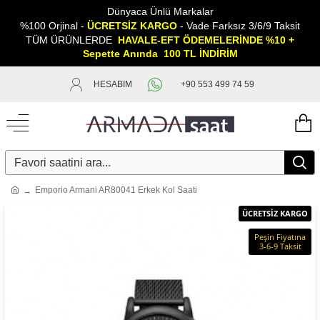
Dünyaca Ünlü Markalar
%100 Orjinal -
ÜCRETSİZ KARGO
- Vade Farksız 3/6/9 Taksit
TÜM ÜRÜNLERDE
HAVALE-EFT ÖDEMELERİNDE %10 +
Sepette
A
nında 100 TL İNDİRİM
HESABIM
+90 553 499 74 59
Emporio Armani AR80041 Erkek Kol Saati
ÜCRETSİZ KARGO
Peşin Fiyatına
3-6-9 Taksit