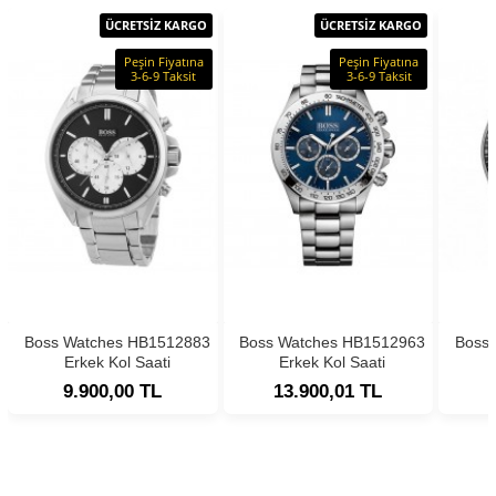
ÜCRETSİZ KARGO
ÜCRETSİZ KARGO
Peşin Fiyatına
Peşin Fiyatına
3-6-9 Taksit
3-6-9 Taksit
Boss Watches HB1512883
Boss Watches HB1512963
Boss
Erkek Kol Saati
Erkek Kol Saati
9.900,00 TL
13.900,01 TL