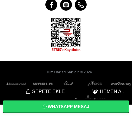
Tüm Hakları Saklıdır. © 2024
SEPETE EKLE
HEMEN AL
WHATSAPP MESAJ
Bu
Web Sitesi
Yoyobi
® Gelişmiş
E-Ticaret
sistemleri ile hazırlanmıştır.