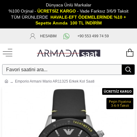
Dünyaca Ünlü Markalar
%100 Orjinal -
ÜCRETSİZ KARGO
- Vade Farksız 3/6/9 Taksit
TÜM ÜRÜNLERDE
HAVALE-EFT ÖDEMELERİNDE %10 +
Sepette
A
nında 100 TL İNDİRİM
HESABIM
+90 553 499 74 59
Emporio Armani Mario AR11325 Erkek Kol Saati
ÜCRETSİZ KARGO
Peşin Fiyatına
3-6-9 Taksit