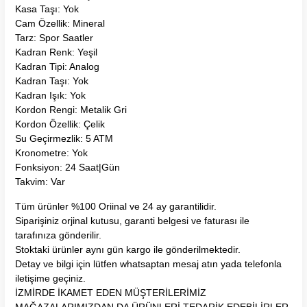
Kasa Taşı: Yok
Cam Özellik: Mineral
Tarz: Spor Saatler
Kadran Renk: Yeşil
Kadran Tipi: Analog
Kadran Taşı: Yok
Kadran Işık: Yok
Kordon Rengi: Metalik Gri
Kordon Özellik: Çelik
Su Geçirmezlik: 5 ATM
Kronometre: Yok
Fonksiyon: 24 Saat|Gün
Takvim: Var
Tüm ürünler %100 Oriinal ve 24 ay garantilidir.
Siparişiniz orjinal kutusu, garanti belgesi ve faturası ile
tarafınıza gönderilir.
Stoktaki ürünler aynı gün kargo ile gönderilmektedir.
Detay ve bilgi için lütfen whatsaptan mesaj atın yada telefonla
iletişime geçiniz.
İZMİRDE İKAMET EDEN MÜŞTERİLERİMİZ
MAĞAZALARIMIZDAN DA ÜRÜNLERİ TEDARİK EDEBİLİRLER.