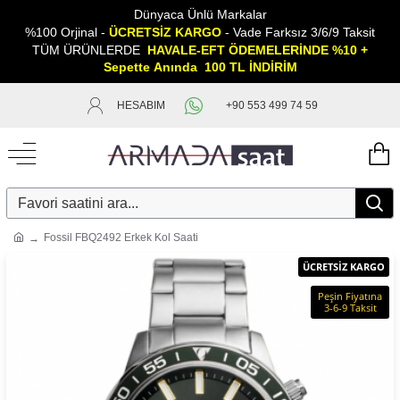
Dünyaca Ünlü Markalar
%100 Orjinal -
ÜCRETSİZ KARGO
- Vade Farksız 3/6/9 Taksit
TÜM ÜRÜNLERDE
HAVALE-EFT ÖDEMELERİNDE %10 +
Sepette
A
nında 100 TL İNDİRİM
HESABIM
+90 553 499 74 59
Fossil FBQ2492 Erkek Kol Saati
ÜCRETSİZ KARGO
Peşin Fiyatına
3-6-9 Taksit