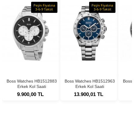
Peşin Fiyatına
Peşin Fiyatına
3-6-9 Taksit
3-6-9 Taksit
Boss Watches HB1512883
Boss Watches HB1512963
Boss
Erkek Kol Saati
Erkek Kol Saati
9.900,00 TL
13.900,01 TL