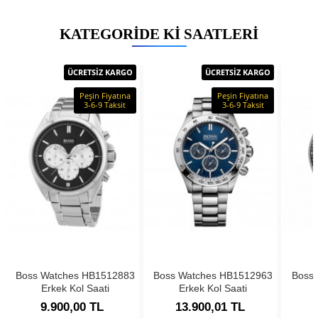
KATEGORIDE KI SAATLERI
ÜCRETSİZ KARGO
ÜCRETSİZ KARGO
Peşin Fiyatına
Peşin Fiyatına
3-6-9 Taksit
3-6-9 Taksit
Boss Watches HB1512883
Boss Watches HB1512963
Boss
Erkek Kol Saati
Erkek Kol Saati
9.900,00 TL
13.900,01 TL