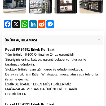
Facebook
X
WhatsApp
LinkedIn
Reddit
Messenger
ÜRÜN AÇIKLAMASI
Fossil FFS4991 Erkek Kol Saati
Tüm ürünler %100 Orijinal ve 24 ay garantilidir.
Siparişiniz orjinal kutusu, garanti belgesi ve faturası ile
tarafınıza gönderilir.
Stoktaki ürünler aynı gün kargo ile gönderilmektedir.
Detay ve bilgi için lütfen Whatsaptan mesaj atın yada telefonla
iletişime geçiniz..
İZMİRDE İKAMET EDEN MÜŞTERİLERİMİZ
MAĞAZALARIMIZDAN DA ÜRÜNLERİ TEDARİK
EDEBİLİRLER..
Fossil FFS4991 Erkek Kol Saati