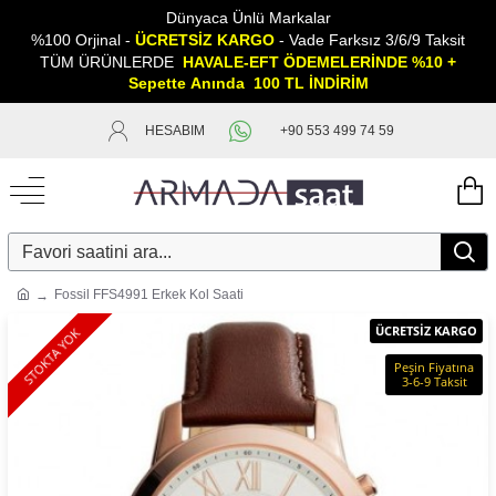
Dünyaca Ünlü Markalar
%100 Orjinal -
ÜCRETSİZ KARGO
- Vade Farksız 3/6/9 Taksit
TÜM ÜRÜNLERDE
HAVALE-EFT ÖDEMELERİNDE %10 +
Sepette
A
nında 100 TL İNDİRİM
HESABIM
+90 553 499 74 59
Fossil FFS4991 Erkek Kol Saati
ÜCRETSİZ KARGO
STOKTA YOK
Peşin Fiyatına
3-6-9 Taksit