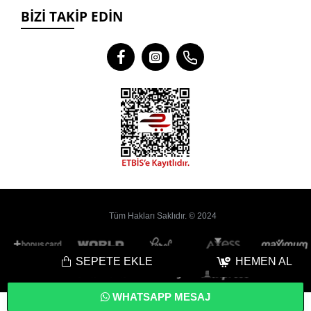
BIZI TAKIP EDIN
Tüm Hakları Saklıdır. © 2024
SEPETE EKLE
HEMEN AL
WHATSAPP MESAJ
Bu
Web Sitesi
Yoyobi
® Gelişmiş
E-Ticaret
sistemleri ile hazırlanmıştır.