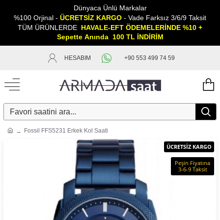
Dünyaca Ünlü Markalar
%100 Orjinal -
ÜCRETSİZ KARGO
- Vade Farksız 3/6/9 Taksit
TÜM ÜRÜNLERDE
HAVALE-EFT ÖDEMELERİNDE %10 +
Sepette
A
nında 100 TL İNDİRİM
HESABIM
+90 553 499 74 59
Fossil FFS5231 Erkek Kol Saati
ÜCRETSİZ KARGO
Peşin Fiyatına
3-6-9 Taksit