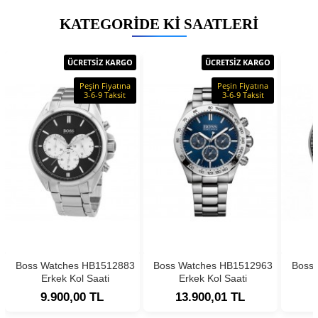
KATEGORIDE KI SAATLERI
ÜCRETSİZ KARGO
ÜCRETSİZ KARGO
Peşin Fiyatına
Peşin Fiyatına
3-6-9 Taksit
3-6-9 Taksit
Boss Watches HB1512883
Boss Watches HB1512963
Boss
Erkek Kol Saati
Erkek Kol Saati
9.900,00 TL
13.900,01 TL