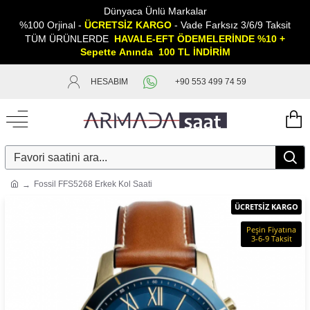
Dünyaca Ünlü Markalar
%100 Orjinal -
ÜCRETSİZ KARGO
- Vade Farksız 3/6/9 Taksit
TÜM ÜRÜNLERDE
HAVALE-EFT ÖDEMELERİNDE %10 +
Sepette
A
nında 100 TL İNDİRİM
HESABIM
+90 553 499 74 59
Fossil FFS5268 Erkek Kol Saati
ÜCRETSİZ KARGO
Peşin Fiyatına
3-6-9 Taksit