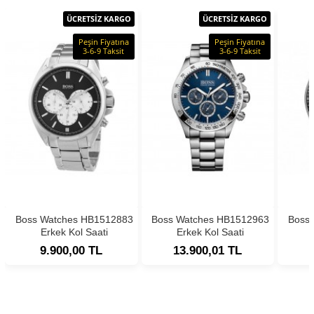
ÜCRETSİZ KARGO
ÜCRETSİZ KARGO
Peşin Fiyatına
Peşin Fiyatına
3-6-9 Taksit
3-6-9 Taksit
Boss Watches HB1512883
Boss Watches HB1512963
Boss
Erkek Kol Saati
Erkek Kol Saati
9.900,00 TL
13.900,01 TL