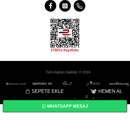
Tüm Hakları Saklıdır. © 2024
SEPETE EKLE
HEMEN AL
WHATSAPP MESAJ
Bu
Web Sitesi
Yoyobi
® Gelişmiş
E-Ticaret
sistemleri ile hazırlanmıştır.