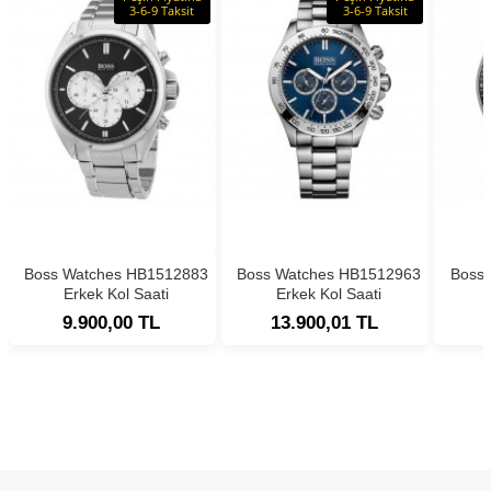
3-6-9 Taksit
3-6-9 Taksit
Boss Watches HB1512883
Boss Watches HB1512963
Boss
Erkek Kol Saati
Erkek Kol Saati
9.900,00 TL
13.900,01 TL