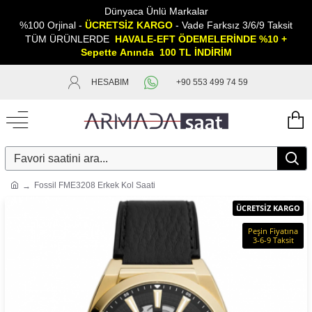
Dünyaca Ünlü Markalar
%100 Orjinal -
ÜCRETSİZ KARGO
- Vade Farksız 3/6/9 Taksit
TÜM ÜRÜNLERDE
HAVALE-EFT ÖDEMELERİNDE %10 +
Sepette
A
nında 100 TL İNDİRİM
HESABIM
+90 553 499 74 59
Fossil FME3208 Erkek Kol Saati
ÜCRETSİZ KARGO
Peşin Fiyatına
3-6-9 Taksit