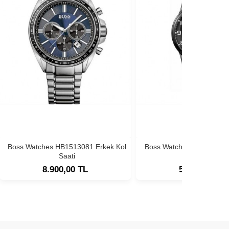
Boss Watches HB1513081 Erkek Kol
Boss Watches HB1513180
Saati
Saati
8.900,00 TL
5.900,00 TL