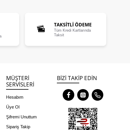
TAKSİTLİ ÖDEME
Tüm Kredi Kartlarında
Taksit
a
MÜŞTERI
BIZI TAKIP EDIN
SERVISLERI
Hesabım
Üye Ol
Şifremi Unuttum
Sipariş Takip