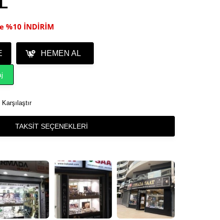
TL
ile %10 İNDİRİM
E
HEMEN AL
j
Karşılaştır
TAKSIT SEÇENEKLERI