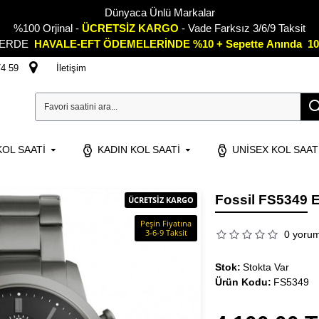
Dünyaca Ünlü Markalar
%100 Orjinal -
ÜCRETSİZ KARGO
- Vade Farksız 3/6/9 Taksit
LERDE
HAVALE-EFT ÖDEMELERİNDE %10 + Sepette
A
nında 10
74 59
İletişim
OL SAATI
KADIN KOL SAATI
UNISEX KOL SAAT
Fossil FS5349 E
ÜCRETSİZ KARGO
Peşin Fiyatına
3-6-9 Taksit
0 yoru
Stok:
Stokta Var
Ürün Kodu:
FS5349