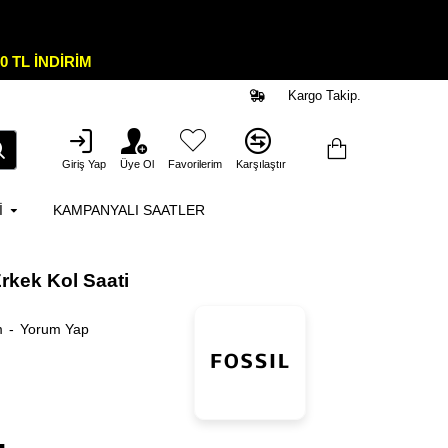
0 TL İNDİRİM
Kargo Takip.
Giriş Yap
Üye Ol
Favorilerim
Karşılaştır
I
KAMPANYALI SAATLER
rkek Kol Saati
m
-
Yorum Yap