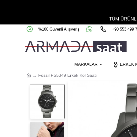
TÜM ÜRÜN
%100 Güvenli Alışveriş
+90 553 499 
MARKALAR
ERKEK K
Fossil FS5349 Erkek Kol Saati