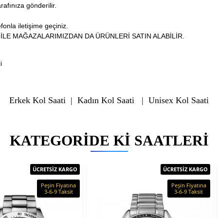
arafınıza gönderilir.
fonla iletişime geçiniz.
İLE MAĞAZALARIMIZDAN DA ÜRÜNLERİ SATIN ALABİLİR.
i
Erkek Kol Saati
|
Kadın Kol Saati
|
Unisex Kol Saati
KATEGORIDE KI SAATLERI
ÜCRETSİZ KARGO
ÜCRETSİZ KARGO
Peşin Fiyatına
Peşin Fiyatına
3-6-9 Taksit
3-6-9 Taksit