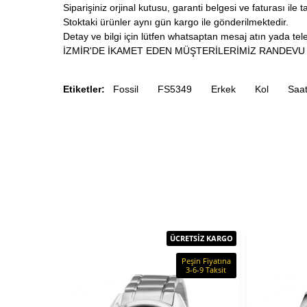
Siparişiniz orjinal kutusu, garanti belgesi ve faturası ile t
Stoktaki ürünler aynı gün kargo ile gönderilmektedir.
Detay ve bilgi için lütfen whatsaptan mesaj atın yada tele
İZMİR'DE İKAMET EDEN MÜŞTERİLERİMİZ RANDEVU 
Etiketler:
Fossil
FS5349
Erkek
Kol
Saat
ÜCRETSİZ KARGO
Peşin Fiyatına
3-6-9 Taksit