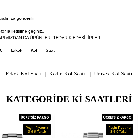
arafınıza gönderilir.
onla iletişime geçiniz..
RIMIZDAN DA ÜRÜNLERİ TEDARİK EDEBİLİRLER..
0
Erkek
Kol
Saati
Erkek Kol Saati
|
Kadın Kol Saati
|
Unisex Kol Saati
KATEGORIDE KI SAATLERI
ÜCRETSİZ KARGO
ÜCRETSİZ KARGO
Peşin Fiyatına
Peşin Fiyatına
3-6-9 Taksit
3-6-9 Taksit