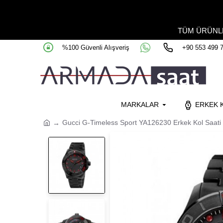
TÜM ÜRÜN
%100 Güvenli Alışveriş
+90 553 499 
MARKALAR
ERKEK K
Gucci G-Timeless Sport YA126230 Erkek Kol Saati