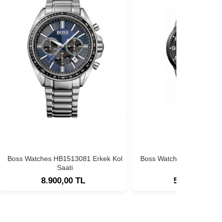
Boss Watches HB1513081 Erkek Kol
Boss Watches HB1513180
Saati
Saati
8.900,00 TL
5.900,00 TL