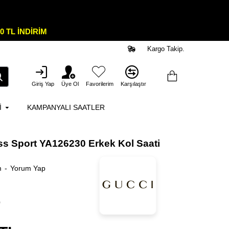
0 TL İNDİRİM
Kargo Takip.
Giriş Yap
Üye Ol
Favorilerim
Karşılaştır
I
KAMPANYALI SAATLER
ss Sport YA126230 Erkek Kol Saati
m
-
Yorum Yap
0