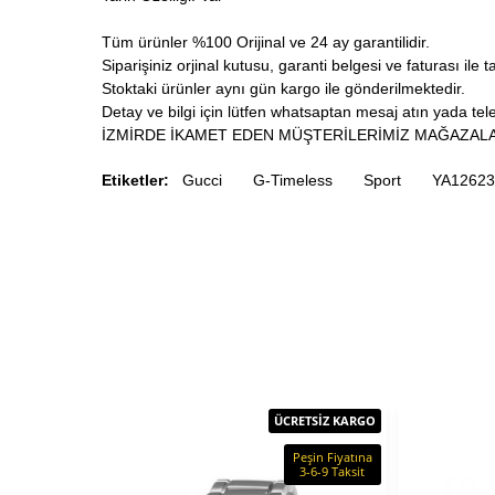
Tüm ürünler %100 Orijinal ve 24 ay garantilidir.
Siparişiniz orjinal kutusu, garanti belgesi ve faturası ile t
Stoktaki ürünler aynı gün kargo ile gönderilmektedir.
Detay ve bilgi için lütfen whatsaptan mesaj atın yada telef
İZMİRDE İKAMET EDEN MÜŞTERİLERİMİZ MAĞAZALA
Etiketler:
Gucci
G-Timeless
Sport
YA12623
ÜCRETSİZ KARGO
Peşin Fiyatına
3-6-9 Taksit