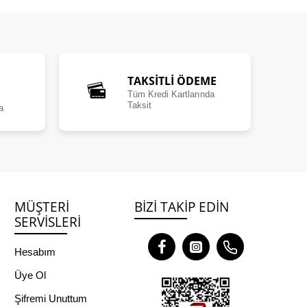
TAKSİTLİ ÖDEME
Tüm Kredi Kartlarında
Taksit
a
MÜŞTERI
BIZI TAKIP EDIN
SERVISLERI
Hesabım
Üye Ol
Şifremi Unuttum