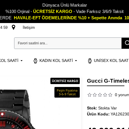
Dünyaca Ünlü Markalar
%100 Orjinal -
ÜCRETSİZ KARGO
- Vade Farksız 3/6/9 Taksit
LERDE
HAVALE-EFT ÖDEMELERİNDE %10 + Sepette
A
nında 10
74 59
İletişim
OL SAATI
KADIN KOL SAATI
UNISEX KOL SAAT
Gucci G-Timele
ÜCRETSİZ KARGO
Peşin Fiyatına
3-6-9 Taksit
0 yoru
Stok:
Stokta Var
Ürün Kodu:
YA12623