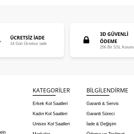
3D GÜVENLİ
ÜCRETSIZ İADE
ÖDEME
14 Gün Ücretsiz iade
256 Bit SSL Korum
KATEGORILER
BILGILENDIRME
Erkek Kol Saatleri
Garanti & Servis
Kadın Kol Saatleri
Garanti Süreci
Unisex Kol Saatleri
İade & Değişim
lein
Markalar
Ödeme ve Teslimat