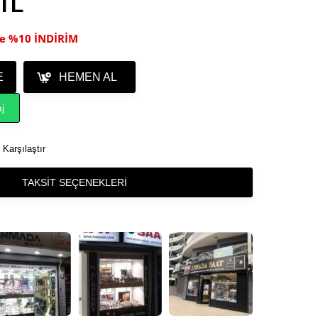
 TL
ile %10 İNDİRİM
E
HEMEN AL
j
Karşılaştır
TAKSIT SEÇENEKLERI