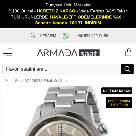
Dünyaca Ünlü Markalar
%100 Orjinal -
ÜCRETSİZ KARGO
- Vade Farksız 3/6/9 Taksit
TÜM ÜRÜNLERDE
HAVALE-EFT ÖDEMELERİNDE %10 +
Sepette
A
nında 100 TL İNDİRİM
HESABIM
+90 553 499 74 59
Gucci YA126248 Erkek Kol Saati
ÜCRETSİZ KARGO
Peşin Fiyatına
3-6-9 Taksit