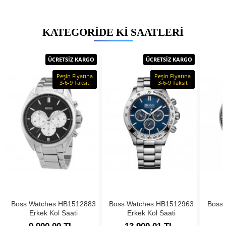
KATEGORIDE KI SAATLERI
ÜCRETSİZ KARGO
ÜCRETSİZ KARGO
Peşin Fiyatına
Peşin Fiyatına
3-6-9 Taksit
3-6-9 Taksit
Boss Watches HB1512883
Boss Watches HB1512963
Boss
Erkek Kol Saati
Erkek Kol Saati