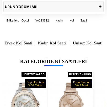
ÜRÜN YORUMLARI
Etiketler:
Gucci
YA133312
Kadın
Kol
Saati
Erkek Kol Saati
|
Kadın Kol Saati
|
Unisex Kol Saati
KATEGORIDE KI SAATLERI
ÜCRETSİZ KARGO
ÜCRETSİZ KARGO
Peşin Fiyatına
Peşin Fiyatına
3-6-9 Taksit
3-6-9 Taksit