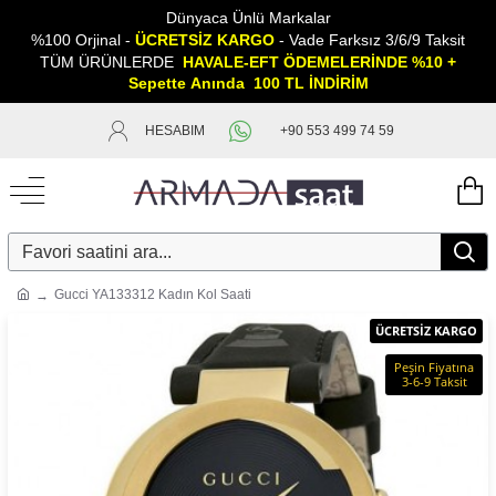
Dünyaca Ünlü Markalar
%100 Orjinal -
ÜCRETSİZ KARGO
- Vade Farksız 3/6/9 Taksit
TÜM ÜRÜNLERDE
HAVALE-EFT ÖDEMELERİNDE %10 +
Sepette
A
nında 100 TL İNDİRİM
HESABIM
+90 553 499 74 59
Gucci YA133312 Kadın Kol Saati
ÜCRETSİZ KARGO
Peşin Fiyatına
3-6-9 Taksit