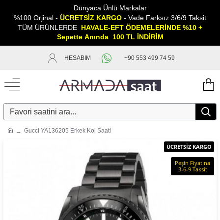
Dünyaca Ünlü Markalar
%100 Orjinal -
ÜCRETSİZ KARGO
- Vade Farksız 3/6/9 Taksit
TÜM ÜRÜNLERDE
HAVALE-EFT ÖDEMELERİNDE %10 +
Sepette
A
nında 100 TL İNDİRİM
HESABIM
+90 553 499 74 59
Gucci YA136205 Erkek Kol Saati
ÜCRETSİZ KARGO
Peşin Fiyatına
3-6-9 Taksit