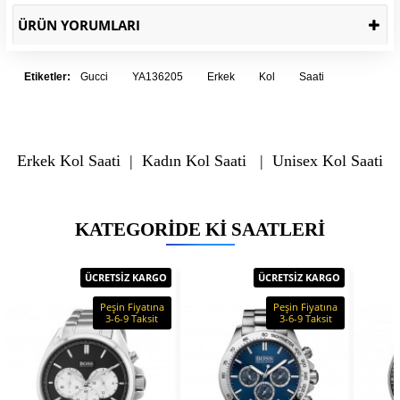
ÜRÜN YORUMLARI
Etiketler:
Gucci
YA136205
Erkek
Kol
Saati
Erkek Kol Saati
|
Kadın Kol Saati
|
Unisex Kol Saati
KATEGORIDE KI SAATLERI
ÜCRETSİZ KARGO
ÜCRETSİZ KARGO
Peşin Fiyatına
Peşin Fiyatına
3-6-9 Taksit
3-6-9 Taksit