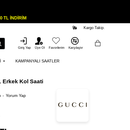
0 TL İNDİRİM
Kargo Takip.
Giriş Yap
Üye Ol
Favorilerim
Karşılaştır
I
KAMPANYALI SAATLER
 Erkek Kol Saati
m
-
Yorum Yap
1