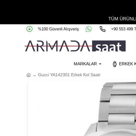
TÜM ÜRÜN
%100 Güvenli Alışveriş
+90 553 499 
MARKALAR
ERKEK K
Gucci YA142301 Erkek Kol Saati