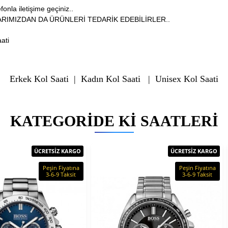
onla iletişime geçiniz..
RIMIZDAN DA ÜRÜNLERİ TEDARİK EDEBİLİRLER..
ati
Erkek Kol Saati
|
Kadın Kol Saati
|
Unisex Kol Saati
KATEGORIDE KI SAATLERI
ÜCRETSİZ KARGO
ÜCRETSİZ KARGO
Peşin Fiyatına
Peşin Fiyatına
3-6-9 Taksit
3-6-9 Taksit