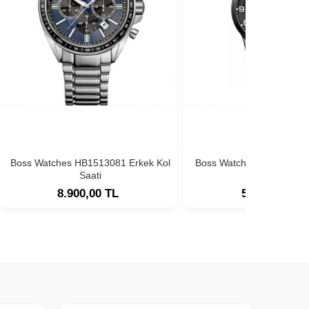
Boss Watches HB1513081 Erkek Kol
Boss Watches HB1513180
Saati
Saati
8.900,00 TL
5.900,00 TL