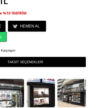
 TL
ile %10 İNDİRİM
E
HEMEN AL
j
Karşılaştır
TAKSIT SEÇENEKLERI