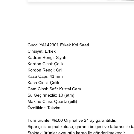
Gucci YA142301 Erkek Kol Saati
Cinsiyet: Erkek
Kadran Rengi: Siyah
Kordon Cinsi: Çelik
Kordon Rengi: Gri
Kasa Çapı: 41 mm
Kasa Cinsi: Çelik
Cam Cinsi: Safir Kristal Cam
Su Geçirmezlik: 10 (atm)
Makine Cinsi: Quartz (pilli)
Özellikler: Takvim
Tüm ürünler %100 Orijinal ve 24 ay garantilidir.
Siparişiniz orjinal kutusu, garanti belgesi ve faturası ile t
Stoktaki ürünler aynı gün kargo ile gönderilmektedir.