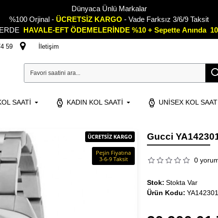
Dünyaca Ünlü Markalar
%100 Orjinal -
ÜCRETSİZ KARGO
- Vade Farksız 3/6/9 Taksit
LERDE
HAVALE-EFT ÖDEMELERİNDE %10 + Sepette
A
nında 10
74 59
İletişim
OL SAATI
KADIN KOL SAATI
UNISEX KOL SAAT
Gucci YA142301
ÜCRETSİZ KARGO
Peşin Fiyatına
3-6-9 Taksit
0 yoru
Stok:
Stokta Var
Ürün Kodu:
YA14230