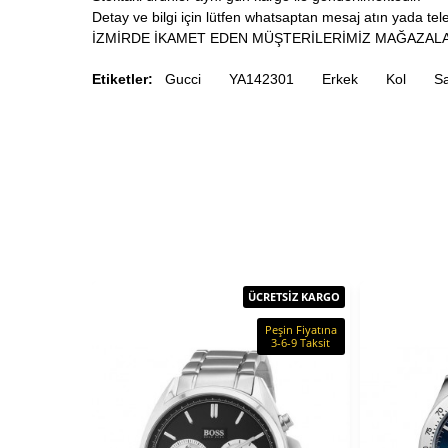
Detay ve bilgi için lütfen whatsaptan mesaj atın yada telef
İZMİRDE İKAMET EDEN MÜŞTERİLERİMİZ MAĞAZALA
Etiketler:
Gucci
YA142301
Erkek
Kol
Sa
ÜCRETSİZ KARGO
Peşin Fiyatına
3-6-9 Taksit