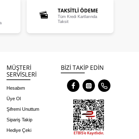
TAKSİTLİ ÖDEME
Tüm Kredi Kartlarında
Taksit
a
MÜŞTERI
BIZI TAKIP EDIN
SERVISLERI
Hesabım
Üye Ol
Şifremi Unuttum
Sipariş Takip
Hediye Çeki