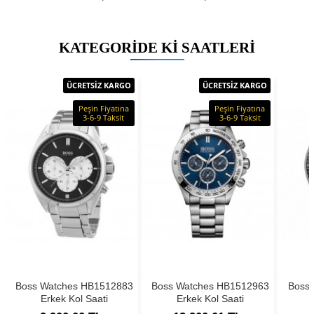
KATEGORIDE KI SAATLERI
ÜCRETSİZ KARGO
ÜCRETSİZ KARGO
Peşin Fiyatına
Peşin Fiyatına
3-6-9 Taksit
3-6-9 Taksit
Boss Watches HB1512883
Boss Watches HB1512963
Boss
Erkek Kol Saati
Erkek Kol Saati