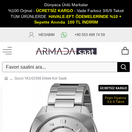
Dünyaca Ünlü Markalar
%100 Orjinal -
ÜCRETSİZ KARGO
- Vade Farksız 3/6/9 Taksit
TÜM ÜRÜNLERDE
HAVALE-EFT ÖDEMELERİNDE %10 +
Sepette
A
nında 100 TL İNDİRİM
HESABIM
+90 553 499 74 59
Gucci YA142308 Erkek Kol Saati
ÜCRETSİZ KARGO
Peşin Fiyatına
3-6-9 Taksit