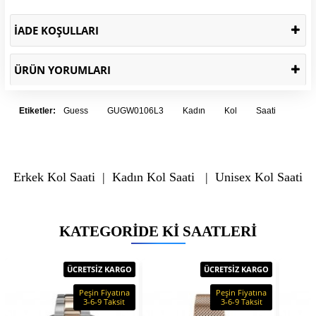
İADE KOŞULLARI
ÜRÜN YORUMLARI
Etiketler:
Guess
GUGW0106L3
Kadın
Kol
Saati
Erkek Kol Saati
|
Kadın Kol Saati
|
Unisex Kol Saati
KATEGORIDE KI SAATLERI
ÜCRETSİZ KARGO
ÜCRETSİZ KARGO
Peşin Fiyatına
Peşin Fiyatına
3-6-9 Taksit
3-6-9 Taksit