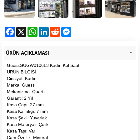
Facebook
X
WhatsApp
LinkedIn
Reddit
Messenger
ÜRÜN AÇIKLAMASI
GuessGUGW0106L3 Kadın Kol Saati
ÜRÜN BİLGİSİ
Cinsiyet: Kadın
Marka: Guess
Mekanizma: Quartz
Garanti: 2 Yıl
Kasa Çapı: 27 mm
Kasa Kalınlığı: 7 mm
Kasa Şekli: Yuvarlak
Kasa Materyali: Çelik
Kasa Taşı: Var
Cam Özellik: Mineral