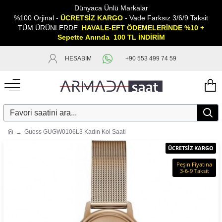
Dünyaca Ünlü Markalar
%100 Orjinal -
ÜCRETSİZ KARGO
- Vade Farksız 3/6/9 Taksit
TÜM ÜRÜNLERDE
HAVALE-EFT ÖDEMELERİNDE %10 +
Sepette
A
nında 100 TL İNDİRİM
HESABIM
+90 553 499 74 59
Guess GUGW0106L3 Kadın Kol Saati
ÜCRETSİZ KARGO
Peşin Fiyatına
3-6-9 Taksit