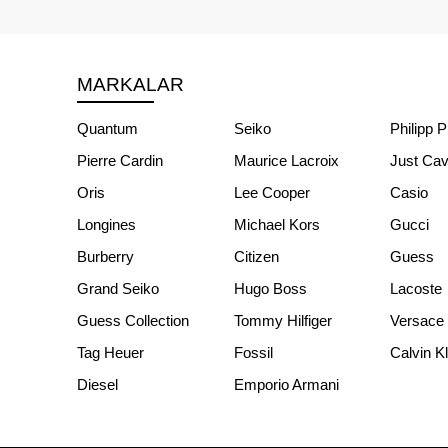
MARKALAR
Quantum
Seiko
Philipp P
Pierre Cardin
Maurice Lacroix
Just Cava
Oris
Lee Cooper
Casio
Longines
Michael Kors
Gucci
Burberry
Citizen
Guess
Grand Seiko
Hugo Boss
Lacoste
Guess Collection
Tommy Hilfiger
Versace
Tag Heuer
Fossil
Calvin K
Diesel
Emporio Armani