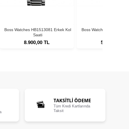
Boss Watches HB1513081 Erkek Kol
Boss Watches HB1513180
Saati
Saati
8.900,00 TL
5.900,00 TL
TAKSİTLİ ÖDEME
Tüm Kredi Kartlarında
Taksit
a