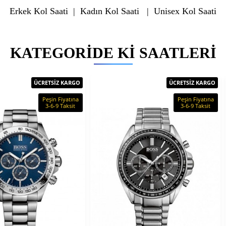
Erkek Kol Saati
|
Kadın Kol Saati
|
Unisex Kol Saati
KATEGORIDE KI SAATLERI
ÜCRETSİZ KARGO
ÜCRETSİZ KARGO
Peşin Fiyatına
Peşin Fiyatına
3-6-9 Taksit
3-6-9 Taksit