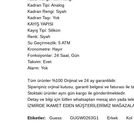
Kadran Tipi: Analog
Kadran Rengi: Siyah
Kadran Taşı: Yok
KAYIŞ YAPISI
Kayış Tipi: Silikon
Renk: Siyah
Su Geçirmezlik: 5 ATM
Kronometre: Hayır
Fonksiyonlar: 24 Saat, Gün
Takvim: Evet
Alarm: Yok
Tüm ürünler %100 Orijinal ve 24 ay garantilidir.
Siparişiniz orjinal kutusu, garanti belgesi ve faturası ile t
Stoktaki ürünler aynı gün kargo ile gönderilmektedir.
Detay ve bilgi için lütfen whatsaptan mesaj atın yada telef
İZMİRDE İKAMET EDEN MÜŞTERİLERİMİZ MAĞAZALA
Etiketler:
Guess
GUGW0263G1
Erkek
Kol