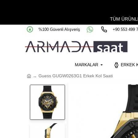
TÜM ÜRÜN
%100 Güvenli Alışveriş
+90 553 499 
MARKALAR
ERKEK K
Guess GUGW0263G1 Erkek Kol Saati