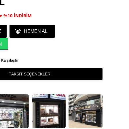
TL
ile %10 İNDİRİM
E
HEMEN AL
j
Karşılaştır
TAKSIT SEÇENEKLERI