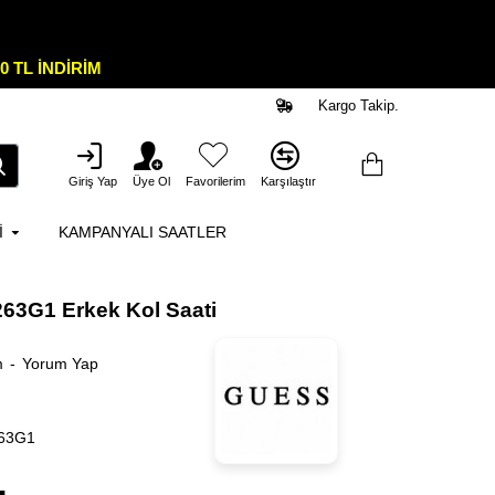
0 TL İNDİRİM
Kargo Takip.
Giriş Yap
Üye Ol
Favorilerim
Karşılaştır
I
KAMPANYALI SAATLER
3G1 Erkek Kol Saati
m
-
Yorum Yap
63G1