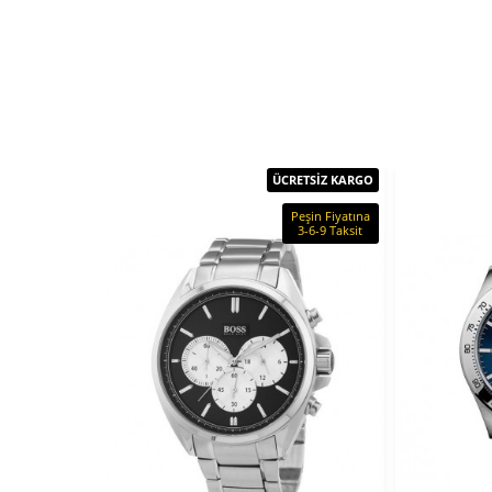
ÜCRETSİZ KARGO
Peşin Fiyatına
3-6-9 Taksit