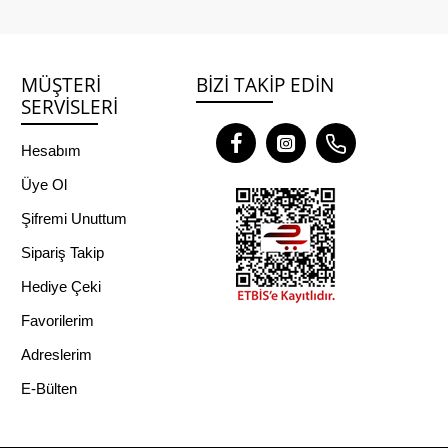
MÜŞTERI
BIZI TAKIP EDIN
SERVISLERI
Hesabım
Üye Ol
Şifremi Unuttum
Sipariş Takip
Hediye Çeki
Favorilerim
Adreslerim
E-Bülten