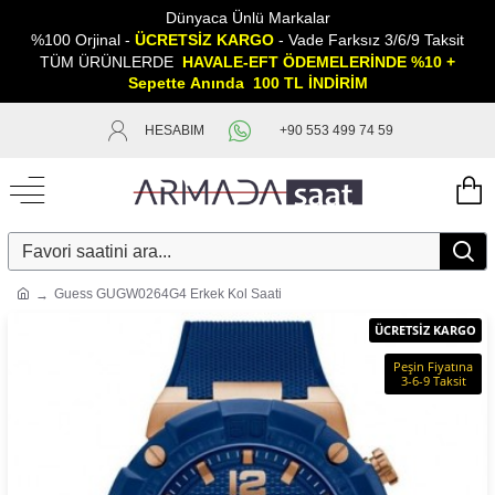
Dünyaca Ünlü Markalar
%100 Orjinal -
ÜCRETSİZ KARGO
- Vade Farksız 3/6/9 Taksit
TÜM ÜRÜNLERDE
HAVALE-EFT ÖDEMELERİNDE %10 +
Sepette
A
nında 100 TL İNDİRİM
HESABIM
+90 553 499 74 59
Guess GUGW0264G4 Erkek Kol Saati
ÜCRETSİZ KARGO
Peşin Fiyatına
3-6-9 Taksit