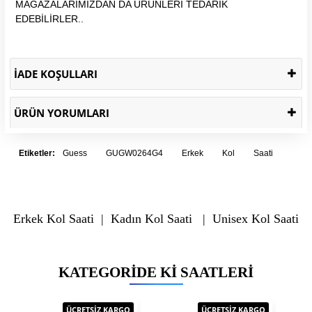
MAĞAZALARIMIZDAN DA ÜRÜNLERİ TEDARİK
EDEBİLİRLER..
İADE KOŞULLARI
ÜRÜN YORUMLARI
Etiketler:
Guess
GUGW0264G4
Erkek
Kol
Saati
Erkek Kol Saati
|
Kadın Kol Saati
|
Unisex Kol Saati
KATEGORIDE KI SAATLERI
ÜCRETSİZ KARGO
ÜCRETSİZ KARGO