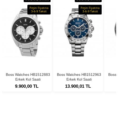
Peşin Fiyatına
Peşin Fiyatına
3-6-9 Taksit
3-6-9 Taksit
Boss Watches HB1512883
Boss Watches HB1512963
Boss
Erkek Kol Saati
Erkek Kol Saati
9.900,00 TL
13.900,01 TL